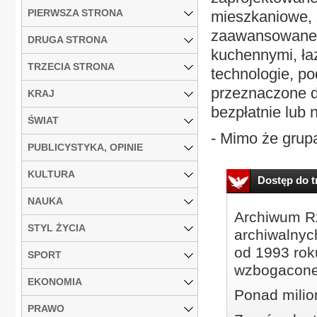
PIERWSZA STRONA
mieszkaniowe, 
zaawansowane t
DRUGA STRONA
kuchennymi, ła
TRZECIA STRONA
technologie, p
przeznaczone d
KRAJ
bezpłatnie lub
ŚWIAT
- Mimo że grup
PUBLICYSTYKA, OPINIE
KULTURA
Dostęp do tr
NAUKA
Archiwum Rz
STYL ŻYCIA
archiwalnyc
od 1993 roku
SPORT
wzbogacone
EKONOMIA
Ponad milio
PRAWO