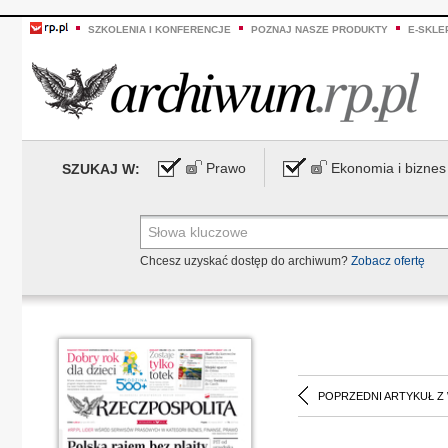
SZKOLENIA I KONFERENCJE
POZNAJ NASZE PRODUKTY
E-SKLE
Prawo
Ekonomia i biznes
SZUKAJ W:
Chcesz uzyskać dostęp do archiwum?
Zobacz ofertę
POPRZEDNI ARTYKUŁ Z