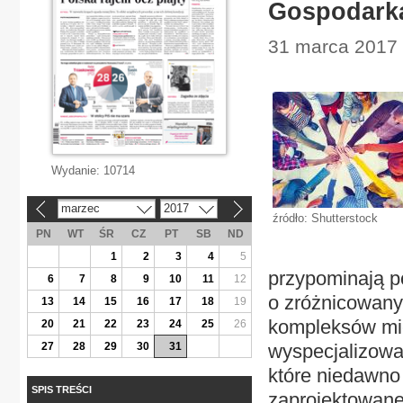
Gospodarka
31 marca 2017 
Wydanie:
10714
marzec
2017
«
»
źródło: Shutterstock
PN
WT
ŚR
CZ
PT
SB
ND
1
2
3
4
5
przypominają p
6
7
8
9
10
11
12
o zróżnicowany
13
14
15
16
17
18
19
kompleksów mie
20
21
22
23
24
25
26
27
28
29
30
31
wyspecjalizowa
które niedawno
SPIS TREŚCI
zaprojektowane