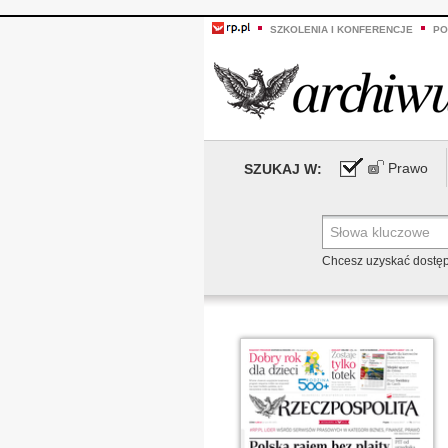
SZKOLENIA I KONFERENCJE
PO
Prawo
SZUKAJ W:
Chcesz uzyskać dostę