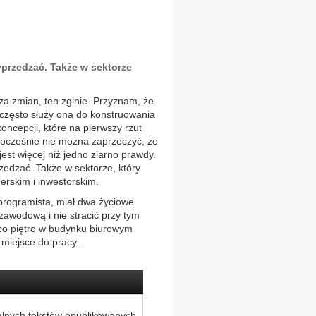
yprzedzać. Także w sektorze
za zmian, ten zginie. Przyznam, że
t często służy ona do konstruowania
ncepcji, które na pierwszy rzut
ocześnie nie można zaprzeczyć, że
est więcej niż jedno ziarno prawdy.
zedzać. Także w sektorze, który
erskim i inwestorskim.
 programista, miał dwa życiowe
zawodową i nie stracić przy tym
sco piętro w budynku biurowym
miejsce do pracy...
alnych tekstów opublikowanych