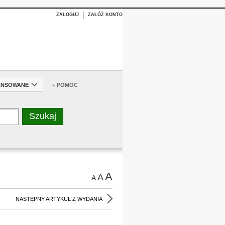
ZALOGUJ
ZAŁÓŻ KONTO
ANSOWANE
+ POMOC
A
A
A
NASTĘPNY ARTYKUŁ Z WYDANIA