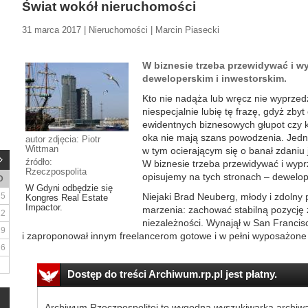
Świat wokół nieruchomości
31 marca 2017 | Nieruchomości | Marcin Piasecki
W biznesie trzeba przewidywać i w
deweloperskim i inwestorskim.
Kto nie nadąża lub wręcz nie wyprzed
niespecjalnie lubię tę frazę, gdyż zby
ewidentnych biznesowych głupot czy ko
oka nie mają szans powodzenia. Jedn
autor zdjęcia: Piotr
Wittman
w tym ocierającym się o banał zdaniu j
źródło:
W biznesie trzeba przewidywać i wypr
Rzeczpospolita
opisujemy na tych stronach – dewelop
D
W Gdyni odbędzie się
5
Niejaki Brad Neuberg, młody i zdolny
Kongres Real Estate
Impactor.
marzenia: zachować stabilną pozycję 
12
niezależności. Wynajął w San Franci
19
i zaproponował innym freelancerom gotowe i w pełni wyposażone 
26
Dostęp do treści Archiwum.rp.pl jest płatny.
Archiwum Rzeczpospolitej to wygodna wyszukiwarka archiw