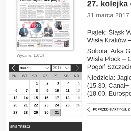
27. kolejka
31 marca 2017 
Piątek: Śląsk W
Wisła Kraków –
Sobota: Arka G
Wydanie:
10714
Wisła Płock – 
Pogoń Szczecin
marzec
2017
«
»
PN
WT
ŚR
CZ
PT
SB
ND
Niedziela: Jagi
1
2
3
4
5
(15.30, Canal+
6
7
8
9
10
11
12
(18.00, Eurospo
13
14
15
16
17
18
19
20
21
22
23
24
25
26
POPRZEDNI ARTYKUŁ Z
27
28
29
30
31
SPIS TREŚCI