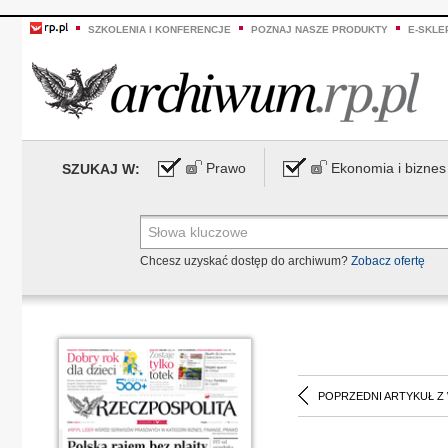
SZKOLENIA I KONFERENCJE
POZNAJ NASZE PRODUKTY
E-SKLE
Prawo
Ekonomia i biznes
SZUKAJ W:
Chcesz uzyskać dostęp do archiwum?
Zobacz ofertę
POPRZEDNI ARTYKUŁ Z