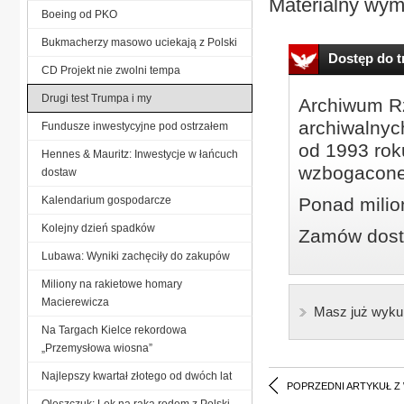
Materialny wymi
Boeing od PKO
Bukmacherzy masowo uciekają z Polski
Dostęp do tr
CD Projekt nie zwolni tempa
Drugi test Trumpa i my
Archiwum Rz
archiwalnyc
Fundusze inwestycyjne pod ostrzałem
od 1993 roku
Hennes & Mauritz: Inwestycje w łańcuch
wzbogacone
dostaw
Kalendarium gospodarcze
Ponad milio
Kolejny dzień spadków
Zamów dostę
Lubawa: Wyniki zachęciły do zakupów
Miliony na rakietowe homary
Macierewicza
Masz już wyku
Na Targach Kielce rekordowa
„Przemysłowa wiosna”
Najlepszy kwartał złotego od dwóch lat
POPRZEDNI ARTYKUŁ Z
Oleszczuk: Lek na raka rodem z Polski