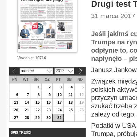
Drugi test 
31 marca 2017 
Jeśli jakimś 
Trumpa na ryn
odpłynie to, c
napłynęło – p
Wydanie:
10714
Janusz Jankow
marzec
2017
«
»
PN
WT
ŚR
CZ
PT
SB
ND
Związek międz
1
2
3
4
5
polskich aktywó
6
7
8
9
10
11
12
przyczyn umacni
13
14
15
16
17
18
19
szukać trzeba z
20
21
22
23
24
25
26
zależy od tego,
27
28
29
30
31
Podatki w USA 
Trumpa, próbuj
SPIS TREŚCI