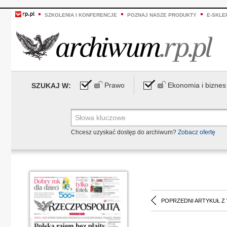
SZKOLENIA I KONFERENCJE
POZNAJ NASZE PRODUKTY
E-SKLE
Prawo
Ekonomia i biznes
SZUKAJ W:
Chcesz uzyskać dostęp do archiwum?
Zobacz ofertę
POPRZEDNI ARTYKUŁ Z