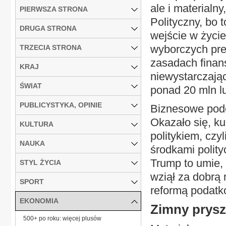
ale i materialn
PIERWSZA STRONA
Polityczny, bo 
DRUGA STRONA
wejście w życi
wyborczych pre
TRZECIA STRONA
zasadach finan
KRAJ
niewystarczając
ŚWIAT
ponad 20 mln lu
PUBLICYSTYKA, OPINIE
Biznesowe podej
Okazało się, k
KULTURA
politykiem, czy
NAUKA
środkami polity
Trump to umie,
STYL ŻYCIA
wziął za dobrą
SPORT
reformą podatko
EKONOMIA
Zimny prysz
500+ po roku: więcej plusów