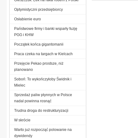
Optymistyczni przedsiębiorcy
Osłabienie euro
Państwowe firmy i banki wsparły fuzję
PGG i KHW
Początek końca gigantomanii
Praca czeka na targach w Kielcach
Przejęcie Pekao prostsze, niż
planowano
Soboń: To wykończyłoby Świdnik i
Mielec
Sprzedaż paliw płynnych w Polsce
nadal powinna rosnąć
Trudna droga do restrukturyzacji
W skrócie
Warto już rozpocząć polowanie na
dywidendy