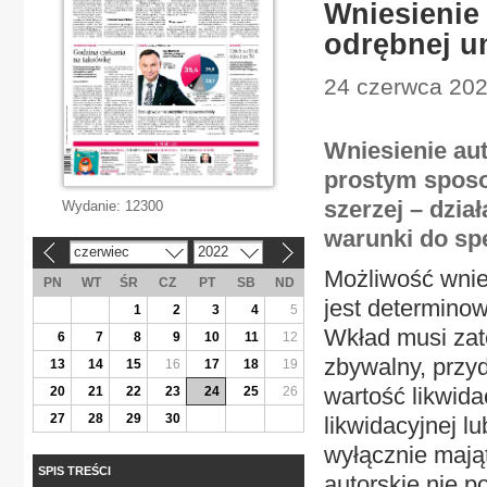
Wniesienie
odrębnej 
24 czerwca 2022
Wniesienie au
prostym sposo
szerzej – dzia
Wydanie:
12300
warunki do spe
czerwiec
2022
«
»
Możliwość wnies
PN
WT
ŚR
CZ
PT
SB
ND
jest determino
1
2
3
4
5
Wkład musi zat
6
7
8
9
10
11
12
zbywalny, przyd
13
14
15
16
17
18
19
wartość likwid
20
21
22
23
24
25
26
27
28
29
30
likwidacyjnej l
wyłącznie mają
SPIS TREŚCI
autorskie nie p