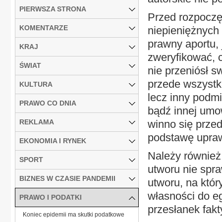
PIERWSZA STRONA
Przed rozpocz
KOMENTARZE
niepieniężnych
prawny aportu, 
KRAJ
zweryfikować, c
ŚWIAT
nie przeniósł 
przede wszystki
KULTURA
lecz inny podm
PRAWO CO DNIA
bądź innej umo
REKLAMA
winno się prze
podstawę upra
EKONOMIA I RYNEK
Należy również 
SPORT
utworu nie spr
BIZNES W CZASIE PANDEMII
utworu, na któr
własności do e
PRAWO I PODATKI
przesłanek fakt
Koniec epidemii ma skutki podatkowe