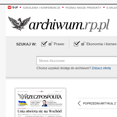
SZKOLENIA I KONFERENCJE
POZNAJ NASZE PRODUKTY
E-SKLE
Prawo
Ekonomia i biznes
SZUKAJ W:
Chcesz uzyskać dostęp do archiwum?
Zobacz ofertę
POPRZEDNI ARTYKUŁ Z