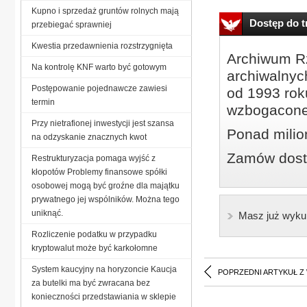
Kupno i sprzedaż gruntów rolnych mają
Dostęp do tr
przebiegać sprawniej
Kwestia przedawnienia rozstrzygnięta
Archiwum Rz
Na kontrolę KNF warto być gotowym
archiwalnyc
Postępowanie pojednawcze zawiesi
od 1993 roku
termin
wzbogacone
Przy nietrafionej inwestycji jest szansa
Ponad milio
na odzyskanie znacznych kwot
Zamów dostę
Restrukturyzacja pomaga wyjść z
kłopotów Problemy finansowe spółki
osobowej mogą być groźne dla majątku
prywatnego jej wspólników. Można tego
uniknąć.
Masz już wyku
Rozliczenie podatku w przypadku
kryptowalut może być karkołomne
System kaucyjny na horyzoncie Kaucja
POPRZEDNI ARTYKUŁ Z
za butelki ma być zwracana bez
konieczności przedstawiania w sklepie