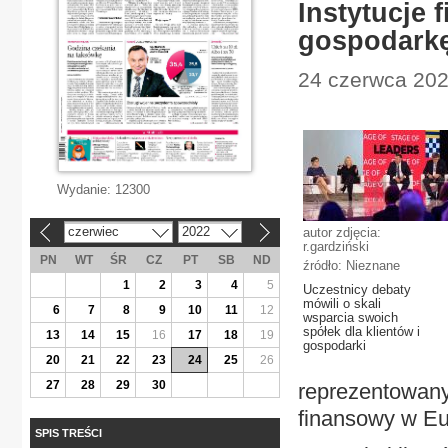
Instytucje 
gospodark
24 czerwca 2022
Wydanie:
12300
czerwiec
2022
autor zdjęcia:
«
»
r.gardziński
PN
WT
ŚR
CZ
PT
SB
ND
źródło: Nieznane
1
2
3
4
5
Uczestnicy debaty
mówili o skali
6
7
8
9
10
11
12
wsparcia swoich
spółek dla klientów i
13
14
15
16
17
18
19
gospodarki
20
21
22
23
24
25
26
27
28
29
30
reprezentowany
finansowy w E
SPIS TREŚCI