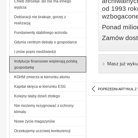
archiwalnyc
Chleb zdrożeje. Bo nie ma innego
od 1993 roku
wyjścia
wzbogacone
Deklaracji nie brakuje, gorzej z
realizacją
Ponad milio
Fundamenty stabilnego wzrostu
Zamów dostę
Gdynia centrum debaty o gospodarce
I znów popis niedźwiedzi
Instytucje finansowe wspierają polską
Masz już wyku
gospodarkę
KGHM zmierza w kierunku atomu
Kapitał skręca w kierunku ESG
POPRZEDNI ARTYKUŁ Z
Kolejny słaby dzień złotego
Nie możemy rezygnować z ochrony
klimatu
Nowe życie magazynów
Oczekujemy uczciwej konkurencji