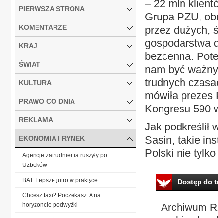
– 22 mln klien
PIERWSZA STRONA
Grupa PZU, obr
KOMENTARZE
przez dużych, ś
gospodarstwa d
KRAJ
bezcenna. Poten
ŚWIAT
nam być ważnym 
trudnych czasa
KULTURA
mówiła prezes 
PRAWO CO DNIA
Kongresu 590 
REKLAMA
Jak podkreślił
Sasin, takie i
EKONOMIA I RYNEK
Polski nie tylk
Agencje zatrudnienia ruszyły po
Uzbeków
BAT: Lepsze jutro w praktyce
Dostęp do tr
Chcesz taxi? Poczekasz. A na
horyzoncie podwyżki
Archiwum Rz