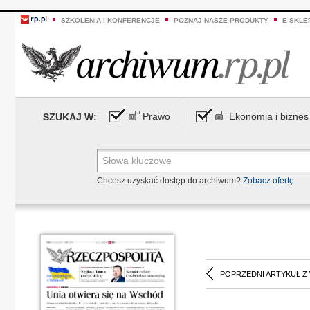
SZKOLENIA I KONFERENCJE
POZNAJ NASZE PRODUKTY
E-SKLE
Prawo
Ekonomia i biznes
SZUKAJ W:
Chcesz uzyskać dostęp do archiwum?
Zobacz ofertę
POPRZEDNI ARTYKUŁ Z