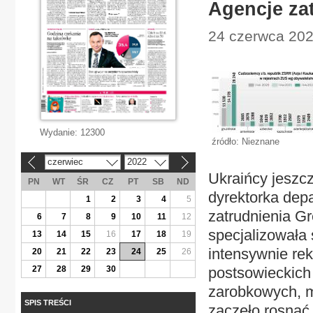
Agencje za
24 czerwca 2022
Wydanie:
12300
źródło: Nieznane
czerwiec
2022
«
»
Ukraińcy jeszc
PN
WT
ŚR
CZ
PT
SB
ND
dyrektorka dep
1
2
3
4
5
zatrudnienia Gr
6
7
8
9
10
11
12
specjalizowała 
13
14
15
16
17
18
19
intensywnie re
20
21
22
23
24
25
26
27
28
29
30
postsowieckich
zarobkowych, m
SPIS TREŚCI
zaczęło rosnąć