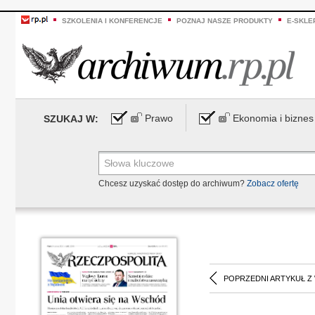
SZKOLENIA I KONFERENCJE
POZNAJ NASZE PRODUKTY
E-SKLE
Prawo
Ekonomia i biznes
SZUKAJ W:
Chcesz uzyskać dostęp do archiwum?
Zobacz ofertę
POPRZEDNI ARTYKUŁ Z