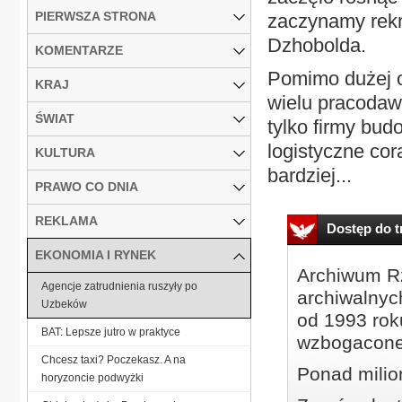
PIERWSZA STRONA
zaczynamy rekr
Dzhobolda.
KOMENTARZE
Pomimo dużej ot
KRAJ
wielu pracoda
ŚWIAT
tylko firmy bud
logistyczne cor
KULTURA
bardziej...
PRAWO CO DNIA
REKLAMA
Dostęp do tr
EKONOMIA I RYNEK
Archiwum Rz
Agencje zatrudnienia ruszyły po
archiwalnyc
Uzbeków
od 1993 roku
BAT: Lepsze jutro w praktyce
wzbogacone
Chcesz taxi? Poczekasz. A na
Ponad milio
horyzoncie podwyżki