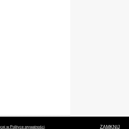
laracja dostępności
ZAMKNIJ
cej w Polityce prywatności
.