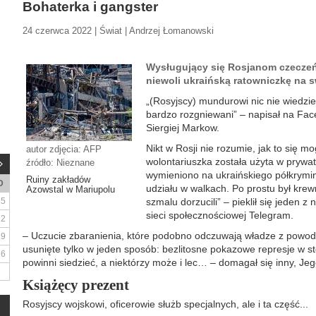
Bohaterka i gangster
24 czerwca 2022 | Świat | Andrzej Łomanowski
Wysługujący się Rosjanom czeczeń
niewoli ukraińską ratowniczkę na 
„(Rosyjscy) mundurowi nic nie wiedzie
bardzo rozgniewani” – napisał na Fac
Siergiej Markow.
Nikt w Rosji nie rozumie, jak to się mo
autor zdjęcia: AFP
wolontariuszka została użyta w prywat
źródło: Nieznane
wymieniono na ukraińskiego półkrymi
Ruiny zakładów
D
udziału w walkach. Po prostu był kre
Azowstal w Mariupolu
5
szmalu dorzucili” – pieklił się jeden 
sieci społecznościowej Telegram.
12
– Uczucie zbaranienia, które podobno odczuwają władze z powod
19
usunięte tylko w jeden sposób: bezlitosne pokazowe represje w 
26
powinni siedzieć, a niektórzy może i lec… – domagał się inny, J
Książęcy prezent
Rosyjscy wojskowi, oficerowie służb specjalnych, ale i ta część...