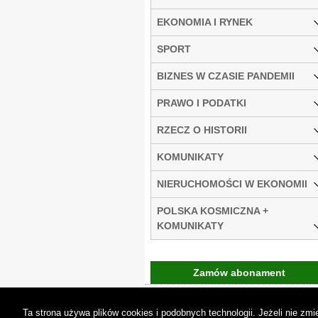
EKONOMIA I RYNEK
SPORT
BIZNES W CZASIE PANDEMII
PRAWO I PODATKI
RZECZ O HISTORII
KOMUNIKATY
NIERUCHOMOŚCI W EKONOMII
POLSKA KOSMICZNA +
KOMUNIKATY
Zamów abonament
Gremi Media:
O n
Ta strona używa plików cookies i podobnych technologii. Jeżeli nie z