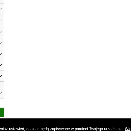
as
|
Regulamin
|
Reklama
|
Napisz do nas
|
Kontakt
|
Pliki cookies
|
Dek
mienisz ustawień, cookies będą zapisywane w pamięci Twojego urządzenia.
Wię