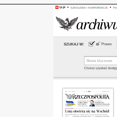
SZKOLENIA I KONFERENCJE
PO
Prawo
SZUKAJ W:
Chcesz uzyskać dostę