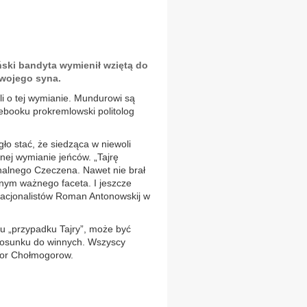
ski bandyta wymienił wziętą do
swojego syna.
li o tej wymianie. Mundurowi są
ebooku prokremlowski politolog
gło stać, że siedząca w niewoli
nej wymianie jeńców. „Tajrę
nalnego Czeczena. Nawet nie brał
wnym ważnego faceta. I jeszcze
z nacjonalistów Roman Antonowskij w
u „przypadku Tajry”, może być
stosunku do winnych. Wszyscy
egor Chołmogorow.