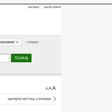
ZALOGUJ
ZAŁÓŻ KONTO
ANSOWANE
+ POMOC
A
A
A
NASTĘPNY ARTYKUŁ Z WYDANIA