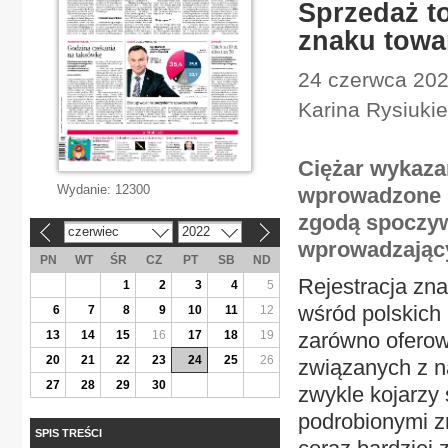
Sprzedaż to
znaku tow
24 czerwca 2022
Karina Rysiuki
Ciężar wykaza
Wydanie:
12300
wprowadzone n
zgodą spoczyw
czerwiec
2022
«
»
wprowadzający
PN
WT
ŚR
CZ
PT
SB
ND
Rejestracja zna
1
2
3
4
5
wśród polskich
6
7
8
9
10
11
12
13
14
15
16
17
18
19
zarówno oferowa
20
21
22
23
24
25
26
związanych z n
27
28
29
30
zwykle kojarzy
podrobionymi z
SPIS TREŚCI