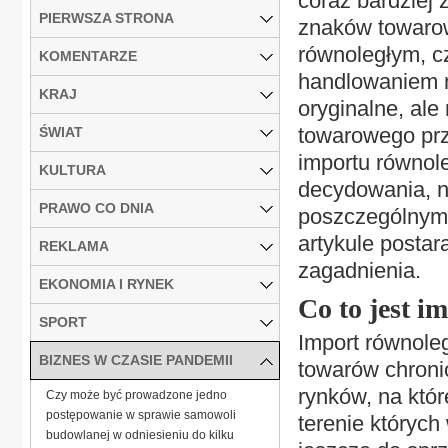
coraz bardziej
PIERWSZA STRONA
znaków towarow
równoległym, c
KOMENTARZE
handlowaniem n
KRAJ
oryginalne, ale
towarowego prz
ŚWIAT
importu równol
KULTURA
decydowania, n
PRAWO CO DNIA
poszczególnymi
artykule posta
REKLAMA
zagadnienia.
EKONOMIA I RYNEK
Co to jest i
SPORT
Import równole
BIZNES W CZASIE PANDEMII
towarów chroni
rynków, na któr
Czy może być prowadzone jedno
postępowanie w sprawie samowoli
terenie których
budowlanej w odniesieniu do kilku