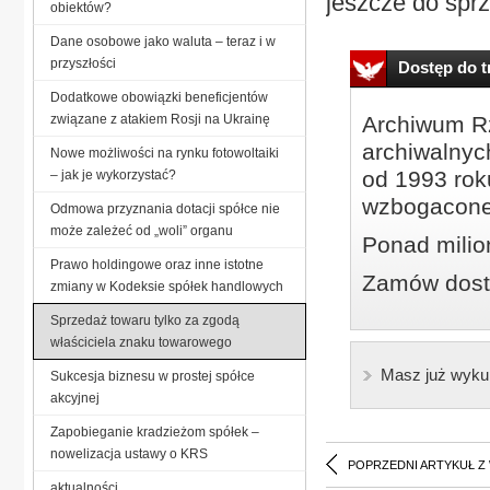
jeszcze do spr
obiektów?
Dane osobowe jako waluta – teraz i w
przyszłości
Dostęp do tr
Dodatkowe obowiązki beneficjentów
związane z atakiem Rosji na Ukrainę
Archiwum Rz
archiwalnyc
Nowe możliwości na rynku fotowoltaiki
od 1993 roku
– jak je wykorzystać?
wzbogacone
Odmowa przyznania dotacji spółce nie
może zależeć od „woli” organu
Ponad milio
Prawo holdingowe oraz inne istotne
Zamów dostę
zmiany w Kodeksie spółek handlowych
Sprzedaż towaru tylko za zgodą
właściciela znaku towarowego
Masz już wyku
Sukcesja biznesu w prostej spółce
akcyjnej
Zapobieganie kradzieżom spółek –
nowelizacja ustawy o KRS
POPRZEDNI ARTYKUŁ Z
aktualności