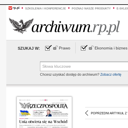
SZKOLENIA I KONFERENCJE
POZNAJ NASZE PRODUKTY
E-SKLE
Prawo
Ekonomia i biznes
SZUKAJ W:
Chcesz uzyskać dostęp do archiwum?
Zobacz ofertę
POPRZEDNI ARTYKUŁ Z