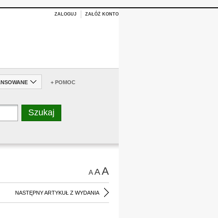
ZALOGUJ
ZAŁÓŻ KONTO
ANSOWANE
+ POMOC
A
A
A
NASTĘPNY ARTYKUŁ Z WYDANIA