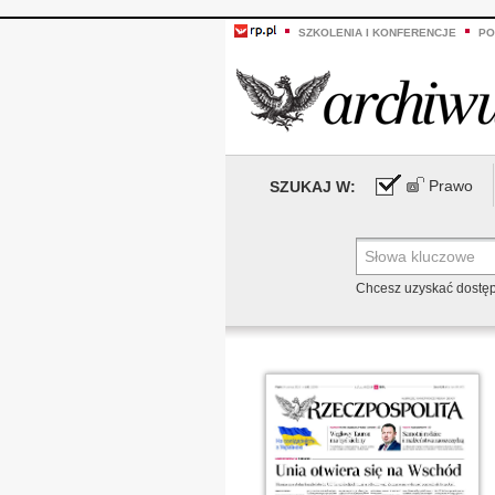
SZKOLENIA I KONFERENCJE
PO
Prawo
SZUKAJ W:
Chcesz uzyskać dostę