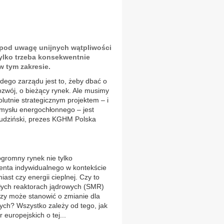
 pod uwagę unijnych wątpliwości
tylko trzeba konsekwentnie
w tym zakresie.
ego zarządu jest to, żeby dbać o
 rozwój, o bieżący rynek. Ale musimy
olutnie strategicznym projektem – i
emysłu energochłonnego – jest
udziński, prezes KGHM Polska
gromny rynek nie tylko
enta indywidualnego w kontekście
iast czy energii cieplnej. Czy to
łych reaktorach jądrowych (SMR)
zy może stanowić o zmianie dla
ych? Wszystko zależy od tego, jak
 europejskich o tej...