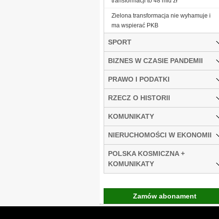
transformacji to 48 mld zł
Zielona transformacja nie wyhamuje i
ma wspierać PKB
SPORT
BIZNES W CZASIE PANDEMII
PRAWO I PODATKI
RZECZ O HISTORII
KOMUNIKATY
NIERUCHOMOŚCI W EKONOMII
POLSKA KOSMICZNA +
KOMUNIKATY
Zamów abonament
Gremi Media:
O n