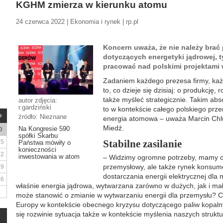
KGHM zmierza w kierunku atomu
24 czerwca 2022 | Ekonomia i rynek | rp.pl
Koncern uważa, że nie należy brać
dotyczących energetyki jądrowej, 
pracować nad polskimi projektami 
Zadaniem każdego prezesa firmy, każd
to, co dzieje się dzisiaj: o produkcję,
także myśleć strategicznie. Takim abs
autor zdjęcia:
r.gardziński
to w kontekście całego polskiego prz
źródło: Nieznane
energia atomowa – uważa Marcin Chl
Miedź.
Na Kongresie 590
D
spółki Skarbu
Stabilne zasilanie
5
Państwa mówiły o
konieczności
12
inwestowania w atom
– Widzimy ogromne potrzeby, mamy o
przemysłowy, ale także rynek konsum
19
dostarczania energii elektrycznej dla m
26
właśnie energia jądrowa, wytwarzana zarówno w dużych, jak i ma
może stanowić o zmianie w wytwarzaniu energii dla przemysłu? C
Europy w kontekście obecnego kryzysu dotyczącego paliw kopaln
się rozwinie sytuacja także w kontekście myślenia naszych struktur