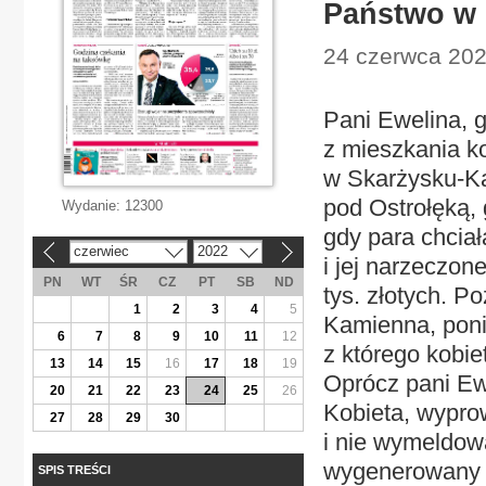
Państwo w 
24 czerwca 2022
Pani Ewelina, g
z mieszkania k
w Skarżysku-Ka
pod Ostrołęką,
Wydanie:
12300
gdy para chciał
czerwiec
2022
«
»
i jej narzeczon
PN
WT
ŚR
CZ
PT
SB
ND
tys. złotych. P
1
2
3
4
5
Kamienna, poni
6
7
8
9
10
11
12
z którego kobie
13
14
15
16
17
18
19
Oprócz pani Ewel
20
21
22
23
24
25
26
Kobieta, wypro
27
28
29
30
i nie wymeldował
wygenerowany p
SPIS TREŚCI