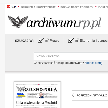
SZKOLENIA I KONFERENCJE
POZNAJ NASZE PRODUKTY
E-SKLE
Prawo
Ekonomia i biznes
SZUKAJ W:
Chcesz uzyskać dostęp do archiwum?
Zobacz ofertę
POPRZEDNI ARTYKUŁ Z