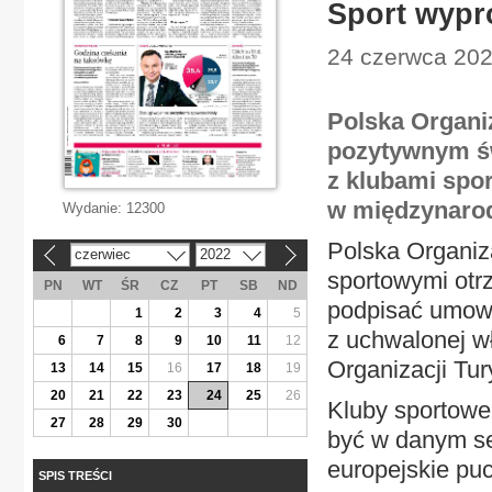
Sport wypr
24 czerwca 2022
Polska Organi
pozytywnym św
z klubami spor
w międzynaro
Wydanie:
12300
Polska Organiz
czerwiec
2022
«
»
sportowymi otr
PN
WT
ŚR
CZ
PT
SB
ND
podpisać umowę 
1
2
3
4
5
z uchwalonej wł
6
7
8
9
10
11
12
Organizacji Tu
13
14
15
16
17
18
19
20
21
22
23
24
25
26
Kluby sportowe
27
28
29
30
być w danym se
europejskie puc
SPIS TREŚCI