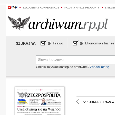
SZKOLENIA I KONFERENCJE
POZNAJ NASZE PRODUKTY
E-SKLE
Prawo
Ekonomia i biznes
SZUKAJ W:
Chcesz uzyskać dostęp do archiwum?
Zobacz ofertę
POPRZEDNI ARTYKUŁ Z