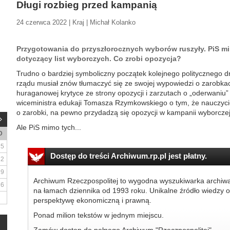
Długi rozbieg przed kampanią
24 czerwca 2022 | Kraj | Michał Kolanko
Przygotowania do przyszłorocznych wyborów ruszyły. PiS m
dotyczący list wyborczych. Co zrobi opozycja?
Trudno o bardziej symboliczny początek kolejnego politycznego d
rządu musiał znów tłumaczyć się ze swojej wypowiedzi o zarobkach
huraganowej krytyce ze strony opozycji i zarzutach o „oderwaniu”
wiceministra edukaji Tomasza Rzymkowskiego o tym, że nauczyciele
o zarobki, na pewno przydadzą się opozycji w kampanii wyborczej
Ale PiS mimo tych...
D
5
Dostęp do treści Archiwum.rp.pl jest płatny.
12
19
Archiwum Rzeczpospolitej to wygodna wyszukiwarka archiw
26
na łamach dziennika od 1993 roku. Unikalne źródło wiedzy o
perspektywę ekonomiczną i prawną.
Ponad milion tekstów w jednym miejscu.