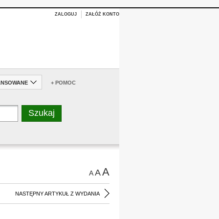
ZALOGUJ
ZAŁÓŻ KONTO
ANSOWANE
+ POMOC
A
A
A
NASTĘPNY ARTYKUŁ Z WYDANIA