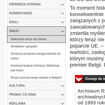
PIERWSZA STRONA
To moment histo
KOMENTARZE
konsekwentnie 
związanych z p
KRAJ
zawoalowanych 
ŚWIAT
zmieniła myśle
którzy teraz ni
Bałkańska lekcja dla Kijowa
poparcie UE. –
Bohaterka i gangster
wartości, zasł
Drożyzna przykuwa uwagę bardziej niż
którym musimy 
wojna
premier Belgii. 
Kremlowi brakuje żołnierzy. Mobilizuje
psy wojny
Rosja umacnia swoje wpływy w Bułgarii
Dostęp do tr
KULTURA
Archiwum Rz
PRAWO CO DNIA
archiwalnyc
od 1993 roku
REKLAMA