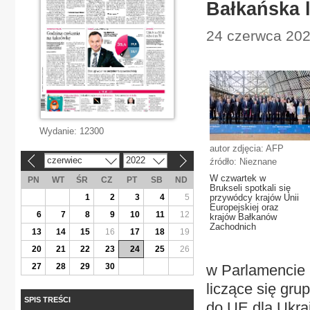
Bałkańska l
24 czerwca 202
Wydanie:
12300
autor zdjęcia: AFP
czerwiec
2022
źródło: Nieznane
«
»
W czwartek w
PN
WT
ŚR
CZ
PT
SB
ND
Brukseli spotkali się
1
2
3
4
5
przywódcy krajów Unii
Europejskiej oraz
6
7
8
9
10
11
12
krajów Bałkanów
Zachodnich
13
14
15
16
17
18
19
20
21
22
23
24
25
26
27
28
29
30
w Parlamencie 
liczące się gru
SPIS TREŚCI
do UE dla Ukrai