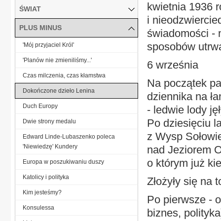
kwietnia 1936 
ŚWIAT
i nieodzwiercie
PLUS MINUS
świadomości - n
sposobów utrwa
'Mój przyjaciel Król'
'Planów nie zmieniliśmy...'
6 września
Czas milczenia, czas kłamstwa
Na początek pa
Dokończone dzieło Lenina
dziennika na ł
Duch Europy
- ledwie lody j
Po dziesięciu l
Dwie strony medalu
z Wysp Sołowie
Edward Linde-Lubaszenko poleca
'Niewiedzę' Kundery
nad Jeziorem O
o którym już ki
Europa w poszukiwaniu duszy
Katolicy i polityka
Złożyły się na t
Kim jesteśmy?
Po pierwsze - os
Konsulessa
biznes, polityka