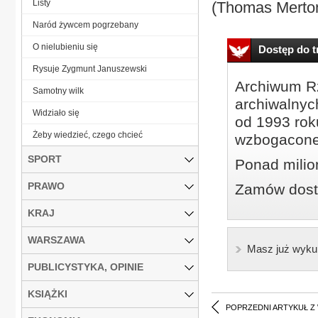
Listy
(Thomas Merton
Naród żywcem pogrzebany
O nielubieniu się
Dostęp do tr
Rysuje Zygmunt Januszewski
Archiwum Rz
Samotny wilk
archiwalnyc
Widziało się
od 1993 roku
Żeby wiedzieć, czego chcieć
wzbogacone
SPORT
Ponad milio
PRAWO
Zamów dostę
KRAJ
WARSZAWA
Masz już wyku
PUBLICYSTYKA, OPINIE
KSIĄŻKI
POPRZEDNI ARTYKUŁ Z