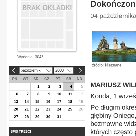
Dokończone
04 październik
Wydanie:
3043
źródło: Nieznane
październik
2003
«
»
PN
WT
ŚR
CZ
PT
SB
ND
MARIUSZ WIL
1
2
3
4
5
6
7
8
9
10
11
12
Konda, 1 wrześ
13
14
15
16
17
18
19
Po długim okre
20
21
22
23
24
25
26
głębiny Oniego
27
28
29
30
31
bezmowne widzi
których często
SPIS TREŚCI