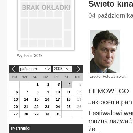
Święto kin
04 października
Wydanie:
3043
październik
2003
«
»
źródło: Fotoarchiwum
PN
WT
ŚR
CZ
PT
SB
ND
1
2
3
4
5
FILMOWEGO
6
7
8
9
10
11
12
13
14
15
16
17
18
19
Jak ocenia pan
20
21
22
23
24
25
26
Festiwalowi wa
27
28
29
30
31
można nazwać s
że...
SPIS TREŚCI