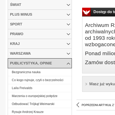
ŚWIAT
Dostęp do tr
PLUS MINUS
SPORT
Archiwum Rz
archiwalnyc
PRAWO
od 1993 roku
wzbogacone
KRAJ
Ponad milio
WARSZAWA
Zamów dostę
PUBLICYSTYKA, OPINIE
Bezgraniczna nauka
Co kogo rujnuje, czyli o bezczelności
Masz już wyku
Laila Freivalds
Marzenia o europejskiej potędze
Odbudować Trójkąt Weimarski
POPRZEDNI ARTYKUŁ Z
Rysuje Andrzej Krauze