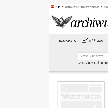
SZKOLENIA I KONFERENCJE
PO
Prawo
SZUKAJ W:
Chcesz uzyskać dostę