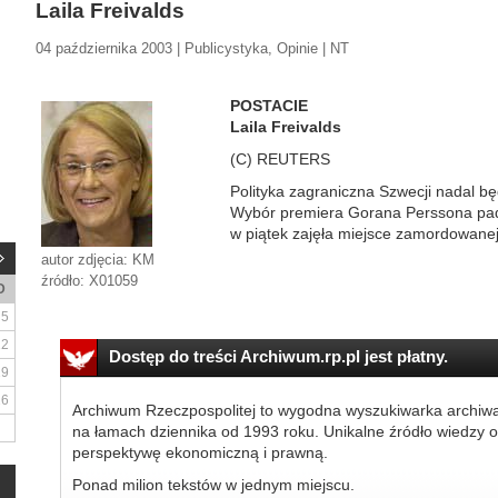
Laila Freivalds
04 października 2003 | Publicystyka, Opinie | NT
POSTACIE
Laila Freivalds
(C) REUTERS
Polityka zagraniczna Szwecji nadal b
Wybór premiera Gorana Perssona padł 
w piątek zajęła miejsce zamordowanej
autor zdjęcia: KM
źródło: X01059
D
5
12
Dostęp do treści Archiwum.rp.pl jest płatny.
19
26
Archiwum Rzeczpospolitej to wygodna wyszukiwarka archiw
na łamach dziennika od 1993 roku. Unikalne źródło wiedzy o
perspektywę ekonomiczną i prawną.
Ponad milion tekstów w jednym miejscu.