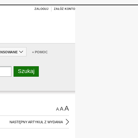
ZALOGUJ
ZAŁÓŻ KONTO
ANSOWANE
+ POMOC
A
A
A
NASTĘPNY ARTYKUŁ Z WYDANIA