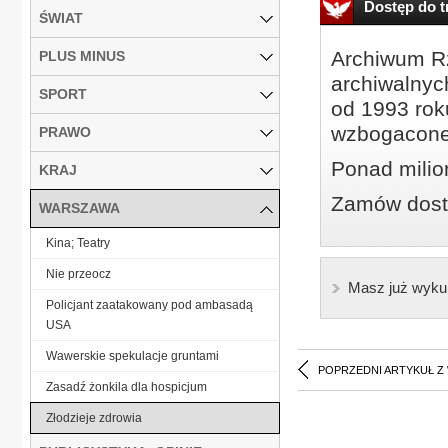
Dostęp do tr
ŚWIAT
Archiwum Rz
PLUS MINUS
archiwalnyc
SPORT
od 1993 roku
wzbogacone
PRAWO
Ponad milio
KRAJ
Zamów dostę
WARSZAWA
Kina; Teatry
Nie przeocz
Masz już wyku
Policjant zaatakowany pod ambasadą
USA
Wawerskie spekulacje gruntami
POPRZEDNI ARTYKUŁ Z
Zasadź żonkila dla hospicjum
Złodzieje zdrowia