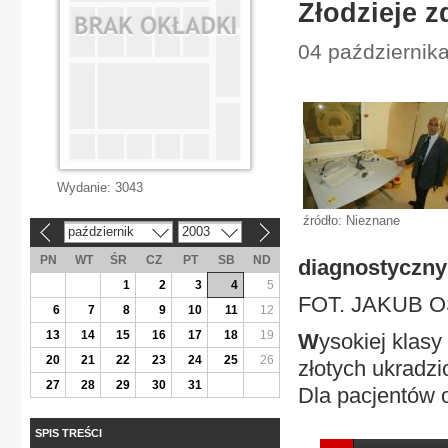
Złodzieje z
04 październik
Wydanie:
3043
źródło: Nieznane
październik
2003
«
»
PN
WT
ŚR
CZ
PT
SB
ND
diagnostyczny
1
2
3
4
5
FOT. JAKUB 
6
7
8
9
10
11
12
13
14
15
16
17
18
19
W
ysokiej klasy
20
21
22
23
24
25
26
złotych ukradzi
27
28
29
30
31
Dla pacjentów o
SPIS TREŚCI