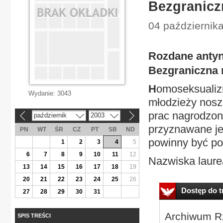
Bezgranicz
04 października
Rozdane anty
Bezgraniczna
H
omoseksualiz
Wydanie:
3043
młodzieży noszą
prac nagrodzon
październik
2003
«
»
przyznawane jes
PN
WT
ŚR
CZ
PT
SB
ND
powinny być po
1
2
3
4
5
6
7
8
9
10
11
12
Nazwiska laurea
13
14
15
16
17
18
19
20
21
22
23
24
25
26
Dostęp do tr
27
28
29
30
31
Archiwum Rz
SPIS TREŚCI