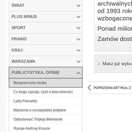
archiwalnyc
ŚWIAT
od 1993 roku
PLUS MINUS
wzbogacone
Ponad milio
SPORT
Zamów dostę
PRAWO
KRAJ
WARSZAWA
Masz już wyku
PUBLICYSTYKA, OPINIE
Bezgraniczna nauka
POPRZEDNI ARTYKUŁ Z
Co kogo rujnuje, czyli o bezczelności
Laila Freivalds
Marzenia o europejskiej potędze
Odbudować Trójkąt Weimarski
Rysuje Andrzej Krauze