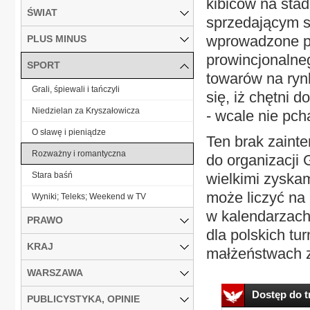
kibiców na sta
ŚWIAT
sprzedającym si
wprowadzone pr
PLUS MINUS
prowincjonalne
SPORT
towarów na ryn
Grali, śpiewali i tańczyli
się, iż chętni 
Niedzielan za Kryszałowicza
- wcale nie pch
O sławę i pieniądze
Ten brak zaint
Rozważny i romantyczna
do organizacji 
Stara baśń
wielkimi zyskam
może liczyć na
Wyniki; Teleks; Weekend w TV
w kalendarzach
PRAWO
dla polskich tu
KRAJ
małżeństwach z 
WARSZAWA
Dostęp do tr
PUBLICYSTYKA, OPINIE