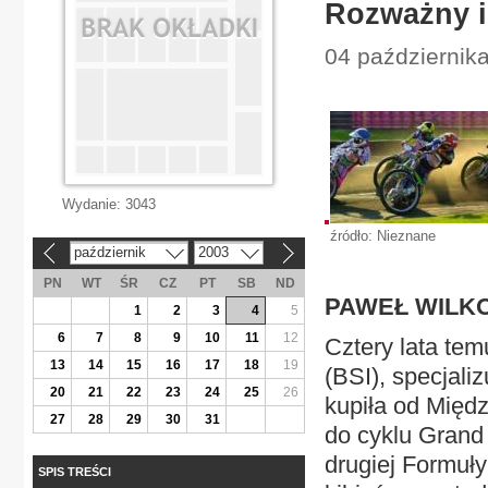
Rozważny i
04 października
Wydanie:
3043
źródło: Nieznane
październik
2003
«
»
PN
WT
ŚR
CZ
PT
SB
ND
PAWEŁ WILK
1
2
3
4
5
6
7
8
9
10
11
12
Cztery lata tem
13
14
15
16
17
18
19
(BSI), specjali
20
21
22
23
24
25
26
kupiła od Międ
27
28
29
30
31
do cyklu Grand 
drugiej Formuły
SPIS TREŚCI