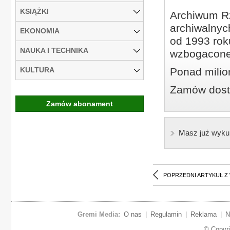
KSIĄŻKI
Archiwum Rz
archiwalnyc
EKONOMIA
od 1993 roku
NAUKA I TECHNIKA
wzbogacone
KULTURA
Ponad milio
Zamów dostę
Zamów abonament
Masz już wyku
POPRZEDNI ARTYKUŁ Z
Gremi Media:
O nas
|
Regulamin
|
Reklama
|
N
© Copyr