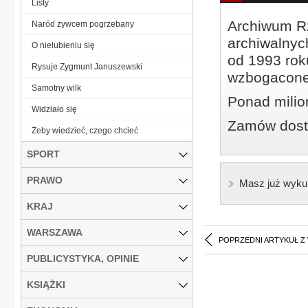
Listy
Archiwum Rz
Naród żywcem pogrzebany
archiwalnyc
O nielubieniu się
od 1993 roku
Rysuje Zygmunt Januszewski
wzbogacone
Samotny wilk
Ponad milio
Widziało się
Zamów dostę
Żeby wiedzieć, czego chcieć
SPORT
PRAWO
Masz już wyku
KRAJ
WARSZAWA
POPRZEDNI ARTYKUŁ Z
PUBLICYSTYKA, OPINIE
KSIĄŻKI