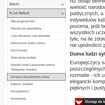
niż dotąd defin
ŚWIAT
wielość narodo
politycznych, 
PLUS MINUS
indywiduów lud
'Mój przyjaciel Król'
pozorna, jeśli
'Planów nie zmieniliśmy...'
wszystkich ucz
Czas milczenia, czas kłamstwa
tyle, na ile zd
Dokończone dzieło Lenina
nie ujednolicić 
Duch Europy
Duma ludzi sy
Dwie strony medalu
Europejczycy są
Edward Linde-Lubaszenko poleca
poszczególnych
'Niewiedzę' Kundery
rozmaite - ich 
Europa w poszukiwaniu duszy
elegancki komp
Katolicy i polityka
pięknych i pust
Kim jesteśmy?
Konsulessa
Dostęp do tr