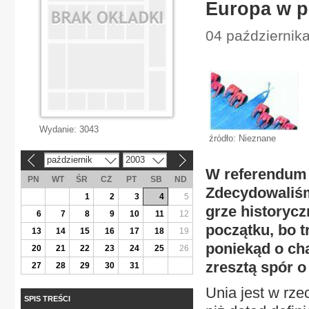
Europa w p
04 października
Wydanie:
3043
źródło: Nieznane
październik
2003
«
»
W referendum 
PN
WT
ŚR
CZ
PT
SB
ND
Zdecydowaliśmy
1
2
3
4
5
grze historycz
6
7
8
9
10
11
12
początku, bo t
13
14
15
16
17
18
19
poniekąd o char
20
21
22
23
24
25
26
zresztą spór o
27
28
29
30
31
Unia jest w rze
SPIS TREŚCI