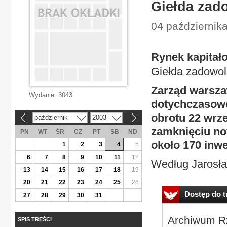
Giełda zad
04 październik
Rynek kapitał
Giełda zadowol
Zarząd warszaw
Wydanie:
3043
dotychczasowe
obrotu 22 wrze
październik
2003
«
»
zamknięciu no
PN
WT
ŚR
CZ
PT
SB
ND
około 170 inw
1
2
3
4
5
6
7
8
9
10
11
12
Według Jarosła
13
14
15
16
17
18
19
20
21
22
23
24
25
26
Dostęp do tr
27
28
29
30
31
Archiwum Rz
SPIS TREŚCI