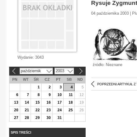
Rysuje Zygmunt
04 października 2003 | Pl
Wydanie:
3043
źródło: Nieznane
październik
2003
«
»
PN
WT
ŚR
CZ
PT
SB
ND
POPRZEDNI ARTYKUŁ Z
1
2
3
4
5
6
7
8
9
10
11
12
13
14
15
16
17
18
19
20
21
22
23
24
25
26
27
28
29
30
31
SPIS TREŚCI