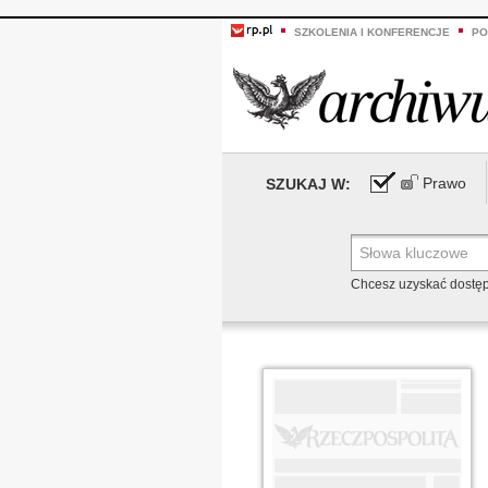
SZKOLENIA I KONFERENCJE
PO
Prawo
SZUKAJ W:
Chcesz uzyskać dostę