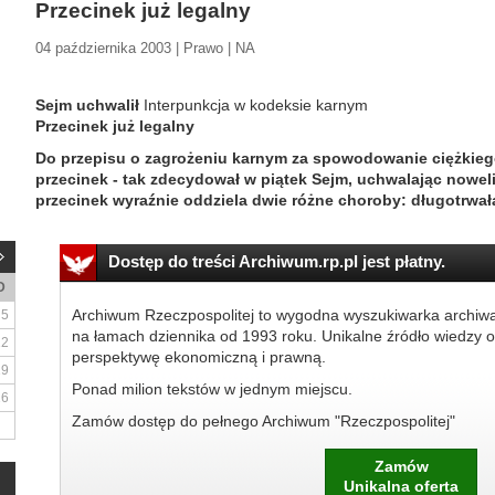
Przecinek już legalny
04 października 2003 | Prawo | NA
Sejm uchwalił
Interpunkcja w kodeksie karnym
Przecinek już legalny
Do przepisu o zagrożeniu karnym za spowodowanie ciężkieg
przecinek - tak zdecydował w piątek Sejm, uchwalając nowel
przecinek wyraźnie oddziela dwie różne choroby: długotrwałą
Dostęp do treści Archiwum.rp.pl jest płatny.
D
Archiwum Rzeczpospolitej to wygodna wyszukiwarka archiw
5
na łamach dziennika od 1993 roku. Unikalne źródło wiedzy o
12
perspektywę ekonomiczną i prawną.
19
Ponad milion tekstów w jednym miejscu.
26
Zamów dostęp do pełnego Archiwum "Rzeczpospolitej"
Zamów
Unikalna oferta