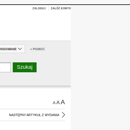
ZALOGUJ
ZAŁÓŻ KONTO
ANSOWANE
+ POMOC
A
A
A
NASTĘPNY ARTYKUŁ Z WYDANIA