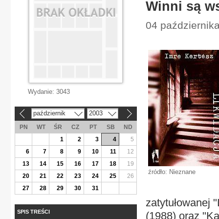
Winni są w
04 października
Wydanie:
3043
październik
2003
«
»
PN
WT
ŚR
CZ
PT
SB
ND
1
2
3
4
5
6
7
8
9
10
11
12
13
14
15
16
17
18
19
źródło: Nieznane
20
21
22
23
24
25
26
27
28
29
30
31
zatytułowanej "
SPIS TREŚCI
(1988) oraz "Ka