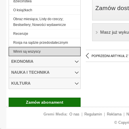
dzieciństwa
Zamów dostę
O książkach
Obraz miesiąca; Listy do rzeczy;
Bestsellery; Nowości wydawnicze
Masz już wyku
Recenzje
Rosja na sądzie przedostatecznym
Winni są wszyscy
POPRZEDNI ARTYKUŁ Z
EKONOMIA
NAUKA I TECHNIKA
KULTURA
Zamów abonament
Gremi Media:
O nas
|
Regulamin
|
Reklama
|
N
© Copyr