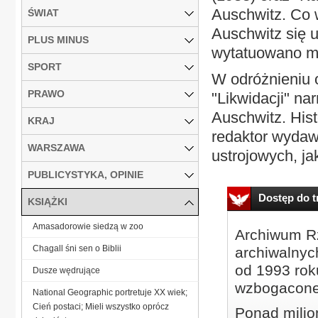
Auschwitz. Co w
ŚWIAT
Auschwitz się 
PLUS MINUS
wytatuowano mu
SPORT
W odróżnieniu o
PRAWO
"Likwidacji" nar
Auschwitz. Hist
KRAJ
redaktor wydawn
WARSZAWA
ustrojowych, jak
PUBLICYSTYKA, OPINIE
Dostęp do tr
KSIĄŻKI
Amasadorowie siedzą w zoo
Archiwum Rz
Chagall śni sen o Biblii
archiwalnyc
od 1993 roku
Dusze wędrujące
wzbogacone
National Geographic portretuje XX wiek;
Cień postaci; Mieli wszystko oprócz
Ponad milio