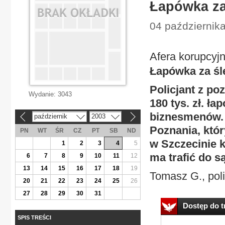
Łapówka za
04 października
Afera korupcy
Łapówka za śl
Policjant z p
Wydanie:
3043
180 tys. zł. ł
biznesmenów. 
październik
2003
«
»
Poznania, któ
PN
WT
ŚR
CZ
PT
SB
ND
w Szczecinie k
1
2
3
4
5
ma trafić do s
6
7
8
9
10
11
12
13
14
15
16
17
18
19
Tomasz G., polic
20
21
22
23
24
25
26
27
28
29
30
31
Dostęp do tr
SPIS TREŚCI