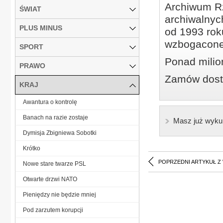
Archiwum Rz
ŚWIAT
archiwalnyc
PLUS MINUS
od 1993 roku
wzbogacone
SPORT
Ponad milio
PRAWO
Zamów dostę
KRAJ
Awantura o kontrolę
Banach na razie zostaje
Masz już wyku
Dymisja Zbigniewa Sobotki
Krótko
POPRZEDNI ARTYKUŁ Z
Nowe stare twarze PSL
Otwarte drzwi NATO
Pieniędzy nie będzie mniej
Pod zarzutem korupcji