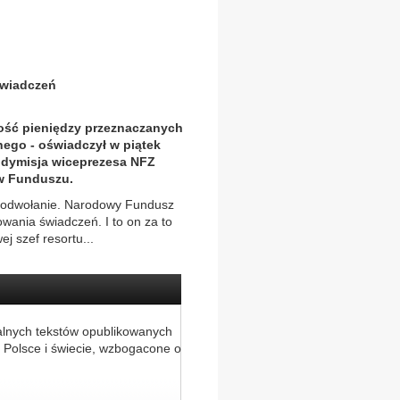
świadczeń
ilość pieniędzy przeznaczanych
ego - oświadczył w piątek
go dymisja wiceprezesa NFZ
 w Funduszu.
go odwołanie. Narodowy Fundusz
wania świadczeń. I to on za to
j szef resortu...
alnych tekstów opublikowanych
 Polsce i świecie, wzbogacone o