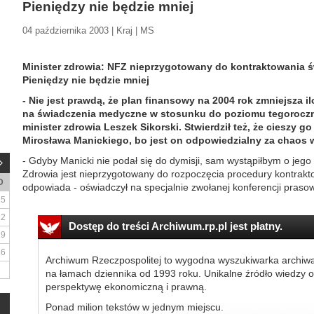
Pieniędzy nie będzie mniej
04 października 2003 | Kraj | MS
Minister zdrowia: NFZ nieprzygotowany do kontraktowania 
Pieniędzy nie będzie mniej
- Nie jest prawdą, że plan finansowy na 2004 rok zmniejsza 
na świadczenia medyczne w stosunku do poziomu tegoroczn
minister zdrowia Leszek Sikorski. Stwierdził też, że cieszy 
Mirosława Manickiego, bo jest on odpowiedzialny za chaos
- Gdyby Manicki nie podał się do dymisji, sam wystąpiłbym o je
Zdrowia jest nieprzygotowany do rozpoczęcia procedury kontrakto
D
odpowiada - oświadczył na specjalnie zwołanej konferencji prasowe
5
12
Dostęp do treści Archiwum.rp.pl jest płatny.
19
26
Archiwum Rzeczpospolitej to wygodna wyszukiwarka archiw
na łamach dziennika od 1993 roku. Unikalne źródło wiedzy o
perspektywę ekonomiczną i prawną.
Ponad milion tekstów w jednym miejscu.