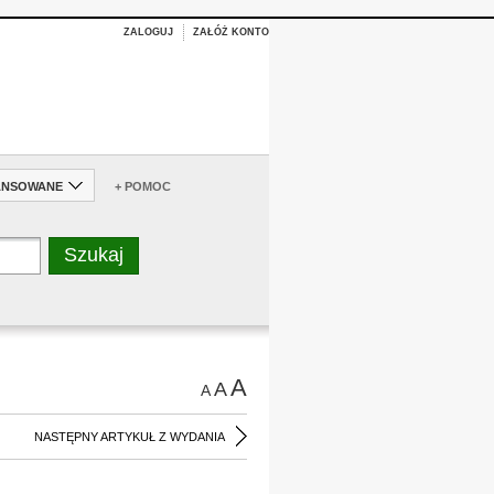
ZALOGUJ
ZAŁÓŻ KONTO
ANSOWANE
+ POMOC
A
A
A
NASTĘPNY ARTYKUŁ Z WYDANIA