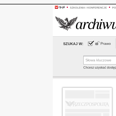
SZKOLENIA I KONFERENCJE
PO
Prawo
SZUKAJ W:
Chcesz uzyskać dostę