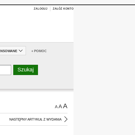
ZALOGUJ
ZAŁÓŻ KONTO
ANSOWANE
+ POMOC
A
A
A
NASTĘPNY ARTYKUŁ Z WYDANIA