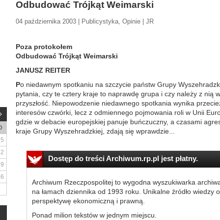
Odbudować Trójkąt Weimarski
04 października 2003 | Publicystyka, Opinie | JR
Poza protokołem
Odbudować Trójkąt Weimarski
JANUSZ REITER
P
o niedawnym spotkaniu na szczycie państw Grupy Wyszehradzkiej
pytania, czy te cztery kraje to naprawdę grupa i czy należy z nią 
przyszłość. Niepowodzenie niedawnego spotkania wynika przecież 
interesów czwórki, lecz z odmiennego pojmowania roli w Unii Eur
gdzie w debacie europejskiej panuje buńczuczny, a czasami agre
D
kraje Grupy Wyszehradzkiej, zdają się wprawdzie...
5
12
Dostęp do treści Archiwum.rp.pl jest płatny.
19
26
Archiwum Rzeczpospolitej to wygodna wyszukiwarka archiw
na łamach dziennika od 1993 roku. Unikalne źródło wiedzy o
perspektywę ekonomiczną i prawną.
Ponad milion tekstów w jednym miejscu.