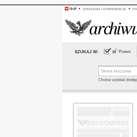
SZKOLENIA I KONFERENCJE
PO
Prawo
SZUKAJ W:
Chcesz uzyskać dostę