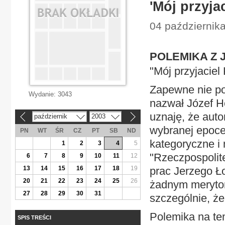
'Mój przyjac
04 października
POLEMIKA Z
"Mój przyjaciel 
Zapewne nie po
Wydanie:
3043
nazwał Józef He
uznaję, że auto
październik
2003
«
»
wybranej epoce,
PN
WT
ŚR
CZ
PT
SB
ND
kategoryczne i
1
2
3
4
5
"Rzeczpospolite
6
7
8
9
10
11
12
13
14
15
16
17
18
19
prac Jerzego Ł
20
21
22
23
24
25
26
żadnym meryto
27
28
29
30
31
szczególnie, że
Polemika na te
SPIS TREŚCI