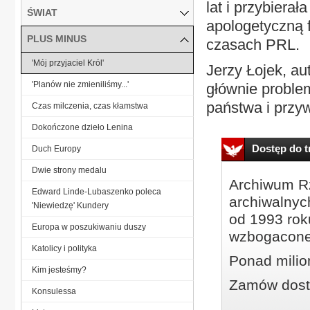
lat i przybiera
ŚWIAT
apologetyczną 
PLUS MINUS
czasach PRL.
'Mój przyjaciel Król'
Jerzy Łojek, au
'Planów nie zmieniliśmy...'
głównie proble
państwa i przy
Czas milczenia, czas kłamstwa
Dokończone dzieło Lenina
Dostęp do tr
Duch Europy
Dwie strony medalu
Archiwum Rz
Edward Linde-Lubaszenko poleca
archiwalnyc
'Niewiedzę' Kundery
od 1993 roku
Europa w poszukiwaniu duszy
wzbogacone
Katolicy i polityka
Ponad milio
Kim jesteśmy?
Zamów dostę
Konsulessa