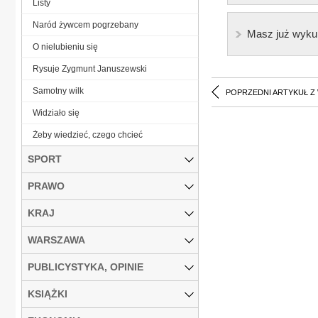
Listy
Naród żywcem pogrzebany
Masz już wyku
O nielubieniu się
Rysuje Zygmunt Januszewski
Samotny wilk
POPRZEDNI ARTYKUŁ Z
Widziało się
Żeby wiedzieć, czego chcieć
SPORT
PRAWO
KRAJ
WARSZAWA
PUBLICYSTYKA, OPINIE
KSIĄŻKI