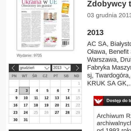
Zdobywcy t
03 grudnia 2013
2013
AC SA, Białysto
Oława, Benefi
Wydanie:
9705
Warszawa, Drute
Fabryka Maszy
grudzień
2013
«
»
sj, Twardogór
PN
WT
ŚR
CZ
PT
SB
ND
KRUK SA GK,..
1
2
3
4
5
6
7
8
9
10
11
12
13
14
15
Dostęp do tr
16
17
18
19
20
21
22
23
24
25
26
27
28
29
Archiwum Rz
30
31
archiwalnyc
od 1993 roku