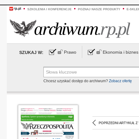
SZKOLENIA I KONFERENCJE
POZNAJ NASZE PRODUKTY
E-SKLE
Prawo
Ekonomia i biznes
SZUKAJ W:
Chcesz uzyskać dostęp do archiwum?
Zobacz ofertę
POPRZEDNI ARTYKUŁ Z