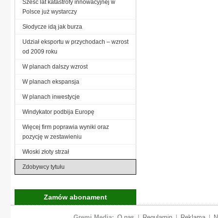
Sześć lat katastrofy innowacyjnej w
Polsce już wystarczy
Słodycze idą jak burza
Udział eksportu w przychodach – wzrost
od 2009 roku
W planach dalszy wzrost
W planach ekspansja
W planach inwestycje
Windykator podbija Europę
Więcej firm poprawia wyniki oraz
pozycję w zestawieniu
Włoski złoty strzał
Zdobywcy tytułu
Zamów abonament
Gremi Media:
O nas
|
Regulamin
|
Reklama
|
N