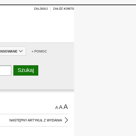
ZALOGUJ
ZAŁÓŻ KONTO
ANSOWANE
+ POMOC
A
A
A
NASTĘPNY ARTYKUŁ Z WYDANIA