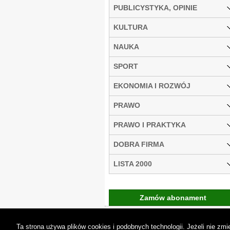
PUBLICYSTYKA, OPINIE
KULTURA
NAUKA
SPORT
EKONOMIA I ROZWÓJ
PRAWO
PRAWO I PRAKTYKA
DOBRA FIRMA
LISTA 2000
Zamów abonament
Gremi Media:
O n
Ta strona używa plików cookies i podobnych technologii. Jeżeli nie z