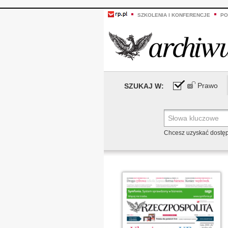
SZKOLENIA I KONFERENCJE
PO
Prawo
SZUKAJ W:
Chcesz uzyskać dostę