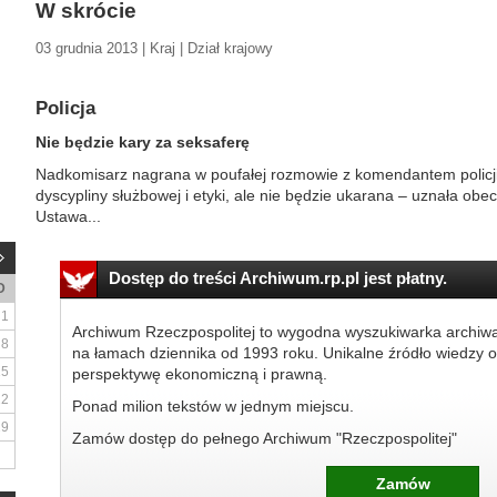
W skrócie
03 grudnia 2013 | Kraj | Dział krajowy
Policja
Nie będzie kary za seksaferę
Nadkomisarz nagrana w poufałej rozmowie z komendantem policji
dyscypliny służbowej i etyki, ale nie będzie ukarana – uznała ob
Ustawa...
Dostęp do treści Archiwum.rp.pl jest płatny.
D
1
Archiwum Rzeczpospolitej to wygodna wyszukiwarka archiw
8
na łamach dziennika od 1993 roku. Unikalne źródło wiedzy o
15
perspektywę ekonomiczną i prawną.
22
Ponad milion tekstów w jednym miejscu.
29
Zamów dostęp do pełnego Archiwum "Rzeczpospolitej"
Zamów