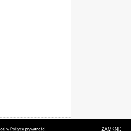
laracja dostępności
ZAMKNIJ
cej w Polityce prywatności
.