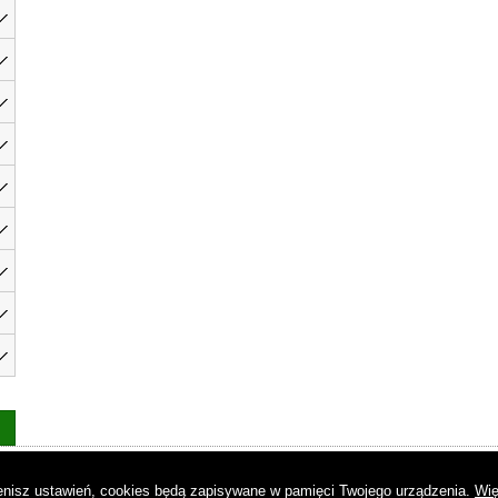
as
|
Regulamin
|
Reklama
|
Napisz do nas
|
Kontakt
|
Pliki cookies
|
Dek
mienisz ustawień, cookies będą zapisywane w pamięci Twojego urządzenia.
Wię