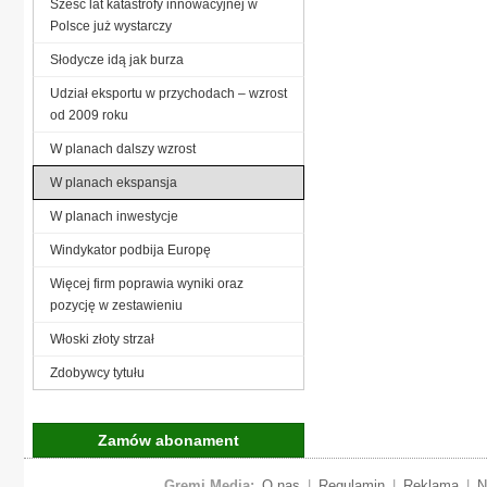
Sześć lat katastrofy innowacyjnej w
Polsce już wystarczy
Słodycze idą jak burza
Udział eksportu w przychodach – wzrost
od 2009 roku
W planach dalszy wzrost
W planach ekspansja
W planach inwestycje
Windykator podbija Europę
Więcej firm poprawia wyniki oraz
pozycję w zestawieniu
Włoski złoty strzał
Zdobywcy tytułu
Zamów abonament
Gremi Media:
O nas
|
Regulamin
|
Reklama
|
N