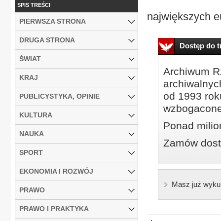
SPIS TREŚCI
największych eu
PIERWSZA STRONA
DRUGA STRONA
Dostęp do tr
ŚWIAT
Archiwum Rz
KRAJ
archiwalnyc
od 1993 roku
PUBLICYSTYKA, OPINIE
wzbogacone
KULTURA
Ponad milio
NAUKA
Zamów dostę
SPORT
EKONOMIA I ROZWÓJ
Masz już wyku
PRAWO
PRAWO I PRAKTYKA