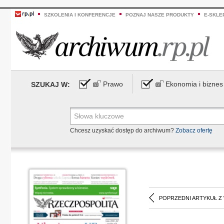
SZKOLENIA I KONFERENCJE
POZNAJ NASZE PRODUKTY
E-SKLE
Prawo
Ekonomia i biznes
SZUKAJ W:
Chcesz uzyskać dostęp do archiwum?
Zobacz ofertę
POPRZEDNI ARTYKUŁ Z