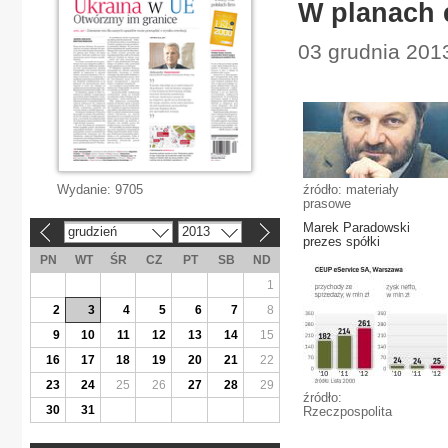
W planach 
03 grudnia 2013
Wydanie:
9705
źródło: materiały
prasowe
Marek Paradowski
grudzień
2013
«
»
prezes spółki
PN
WT
ŚR
CZ
PT
SB
ND
1
2
3
4
5
6
7
8
9
10
11
12
13
14
15
16
17
18
19
20
21
22
23
24
25
26
27
28
29
źródło:
30
31
Rzeczpospolita