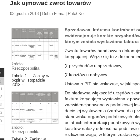
Jak ujmować zwrot towarów
03 grudnia 2013 | Dobra Firma | Rafał Koc
Sprzedawca, któremu kontrahent od
ewidencjonuje korektę przychodów
którym została wystawiona faktura
Zwrotu towarów handlowych dokonuje 
korygującej. Wiąże się to z dokonanie
źródło:
∑ przychodów u sprzedawcy,
Rzeczpospolita
∑ kosztów u nabywcy.
Tabela 1. – Zapisy w
pkpir w listopadzie
D
Ustawa o PIT nie wskazuje, w jaki sp
2012 r.
1
Do niedawna większość urzędów skarb
8
faktura korygująca wystawiona z pow
zaewidencjonowana w podatkowej ksi
15
dacie jej wystawienia (zarówno dla prz
22
stanowiska organów podatkowych uleg
29
ostatnich interpretacji podatkowych w
źródło:
kosztów należy odnieść na podstawie 
Rzeczpospolita
rozliczeniowego, w którym została wys
Tabela 2. Zapisy w