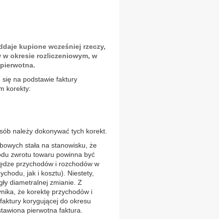
daje kupione wcześniej rzeczy,
 w okresie rozliczeniowym, w
 pierwotna.
się na podstawie faktury
m korekty:
osób należy dokonywać tych korekt.
owych stała na stanowisku, że
odu zwrotu towaru powinna być
ędze przychodów i rozchodów w
ychodu, jak i kosztu). Niestety,
ły diametralnej zmianie. Z
ynika, że korektę przychodów i
faktury korygującej do okresu
tawiona pierwotna faktura.