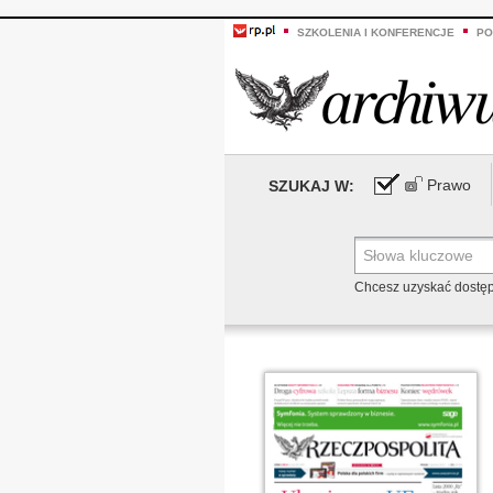
SZKOLENIA I KONFERENCJE
PO
Prawo
SZUKAJ W:
Chcesz uzyskać dostę