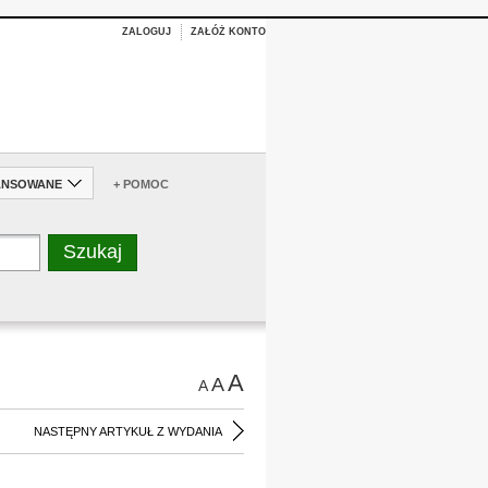
ZALOGUJ
ZAŁÓŻ KONTO
ANSOWANE
+ POMOC
A
A
A
NASTĘPNY ARTYKUŁ Z WYDANIA