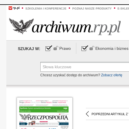
SZKOLENIA I KONFERENCJE
POZNAJ NASZE PRODUKTY
E-SKLE
Prawo
Ekonomia i biznes
SZUKAJ W:
Chcesz uzyskać dostęp do archiwum?
Zobacz ofertę
POPRZEDNI ARTYKUŁ Z