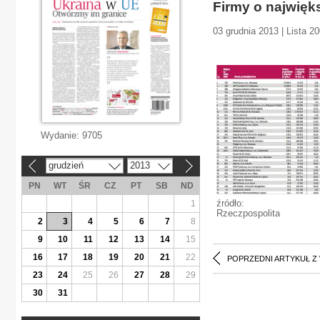
Firmy o najwięk
03 grudnia 2013 | Lista 2
Wydanie:
9705
grudzień
2013
«
»
PN
WT
ŚR
CZ
PT
SB
ND
źródło:
1
Rzeczpospolita
2
3
4
5
6
7
8
9
10
11
12
13
14
15
16
17
18
19
20
21
22
POPRZEDNI ARTYKUŁ Z
23
24
25
26
27
28
29
30
31