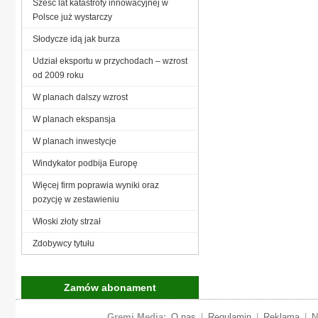
Sześć lat katastrofy innowacyjnej w
Polsce już wystarczy
Słodycze idą jak burza
Udział eksportu w przychodach – wzrost
od 2009 roku
W planach dalszy wzrost
W planach ekspansja
W planach inwestycje
Windykator podbija Europę
Więcej firm poprawia wyniki oraz
pozycję w zestawieniu
Włoski złoty strzał
Zdobywcy tytułu
Zamów abonament
Gremi Media:
O nas
|
Regulamin
|
Reklama
|
N