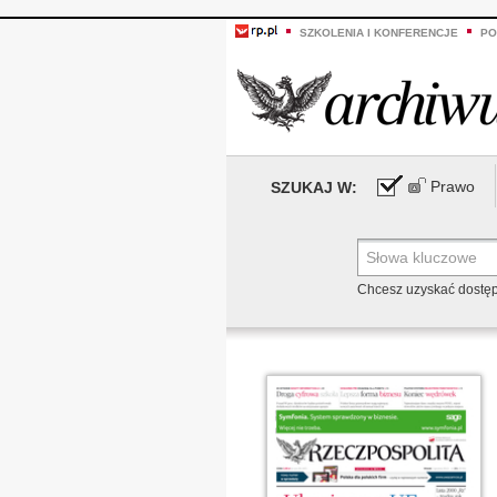
SZKOLENIA I KONFERENCJE
PO
Prawo
SZUKAJ W:
Chcesz uzyskać dostę