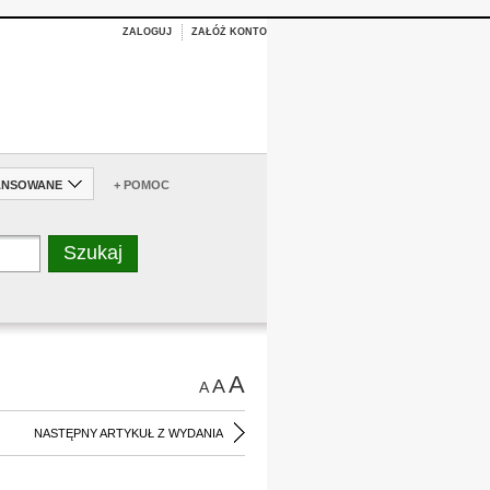
ZALOGUJ
ZAŁÓŻ KONTO
ANSOWANE
+ POMOC
A
A
A
NASTĘPNY ARTYKUŁ Z WYDANIA