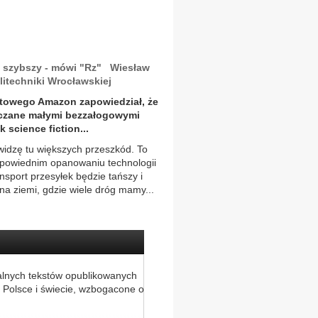
 i szybszy - mówi "Rz" Wiesław
litechniki Wrocławskiej
etowego Amazon zapowiedział, że
rczane małymi bezzałogowymi
 science fiction...
widzę tu większych przeszkód. To
powiednim opanowaniu technologii
nsport przesyłek będzie tańszy i
 na ziemi, gdzie wiele dróg mamy...
alnych tekstów opublikowanych
 Polsce i świecie, wzbogacone o