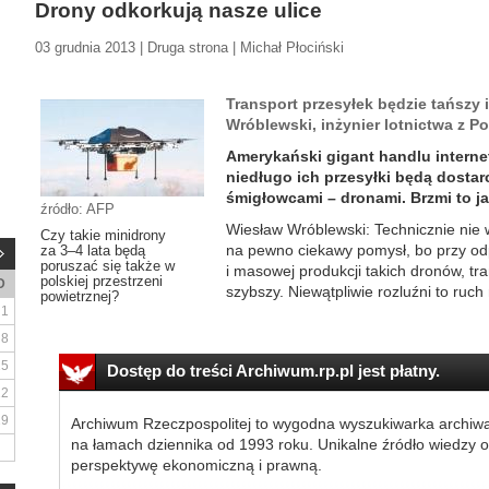
Drony odkorkują nasze ulice
03 grudnia 2013 | Druga strona | Michał Płociński
Transport przesyłek będzie tańszy
Wróblewski, inżynier lotnictwa z Po
Amerykański gigant handlu intern
niedługo ich przesyłki będą dosta
śmigłowcami – dronami. Brzmi to jak
źródło: AFP
Wiesław Wróblewski: Technicznie nie 
Czy takie minidrony
na pewno ciekawy pomysł, bo przy od
za 3–4 lata będą
poruszać się także w
i masowej produkcji takich dronów, tra
polskiej przestrzeni
D
szybszy. Niewątpliwie rozluźni to ruch
powietrznej?
1
8
15
Dostęp do treści Archiwum.rp.pl jest płatny.
22
29
Archiwum Rzeczpospolitej to wygodna wyszukiwarka archiw
na łamach dziennika od 1993 roku. Unikalne źródło wiedzy o
perspektywę ekonomiczną i prawną.