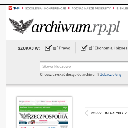
SZKOLENIA I KONFERENCJE
POZNAJ NASZE PRODUKTY
E-SKLE
Prawo
Ekonomia i biznes
SZUKAJ W:
Chcesz uzyskać dostęp do archiwum?
Zobacz ofertę
POPRZEDNI ARTYKUŁ Z