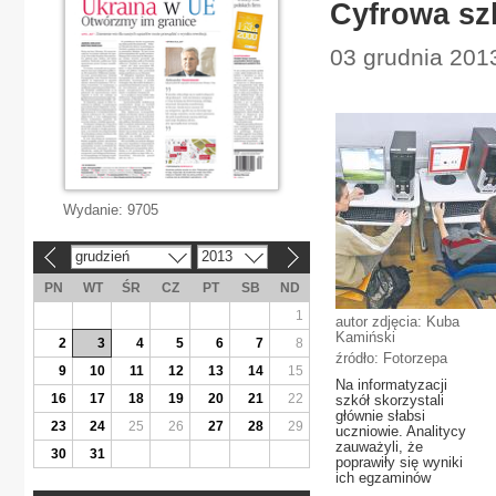
Cyfrowa sz
03 grudnia 2013
Wydanie:
9705
grudzień
2013
«
»
PN
WT
ŚR
CZ
PT
SB
ND
1
autor zdjęcia: Kuba
Kamiński
2
3
4
5
6
7
8
źródło: Fotorzepa
9
10
11
12
13
14
15
Na informatyzacji
16
17
18
19
20
21
22
szkół skorzystali
głównie słabsi
23
24
25
26
27
28
29
uczniowie. Analitycy
zauważyli, że
30
31
poprawiły się wyniki
ich egzaminów