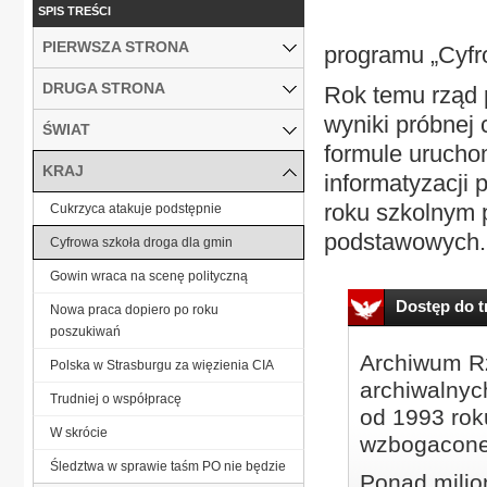
SPIS TREŚCI
PIERWSZA STRONA
programu „Cyfr
DRUGA STRONA
Rok temu rząd p
wyniki próbnej 
ŚWIAT
formule uruchom
KRAJ
informatyzacji
roku szkolnym p
Cukrzyca atakuje podstępnie
podstawowych..
Cyfrowa szkoła droga dla gmin
Gowin wraca na scenę polityczną
Dostęp do tr
Nowa praca dopiero po roku
poszukiwań
Archiwum Rz
Polska w Strasburgu za więzienia CIA
archiwalnyc
Trudniej o współpracę
od 1993 roku
W skrócie
wzbogacone
Śledztwa w sprawie taśm PO nie będzie
Ponad milio