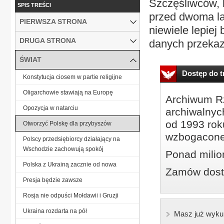
Szczęśliwców, k
SPIS TREŚCI
przed dwoma la
PIERWSZA STRONA
niewiele lepiej 
DRUGA STRONA
danych przekaz
ŚWIAT
Dostęp do tr
Konstytucja ciosem w partie religijne
Oligarchowie stawiają na Europę
Archiwum Rz
Opozycja w natarciu
archiwalnyc
od 1993 roku
Otworzyć Polskę dla przybyszów
wzbogacone
Polscy przedsiębiorcy działający na
Wschodzie zachowują spokój
Ponad milio
Polska z Ukrainą zacznie od nowa
Zamów dostę
Presja będzie zawsze
Rosja nie odpuści Mołdawii i Gruzji
Ukraina rozdarta na pół
Masz już wyku