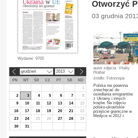
Otworzyć P
03 grudnia 2013
Wydanie:
9705
autor zdjęcia: Vitaliy
grudzień
2013
Hrabar
«
»
źródło: Fotorzepa
PN
WT
ŚR
CZ
PT
SB
ND
Polska nie powinna
1
zniechęcać do
osiedlania emigrantów
2
3
4
5
6
7
8
z Ukrainy i innych
krajów. Na zdjęciu
9
10
11
12
13
14
15
polsko-ukraińskie
16
17
18
19
20
21
22
przejście graniczne w
Medyce w 2012 r.
23
24
25
26
27
28
29
30
31