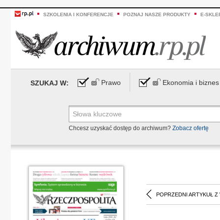
SZKOLENIA I KONFERENCJE
POZNAJ NASZE PRODUKTY
E-SKLE
Prawo
Ekonomia i biznes
SZUKAJ W:
Chcesz uzyskać dostęp do archiwum?
Zobacz ofertę
POPRZEDNI ARTYKUŁ Z