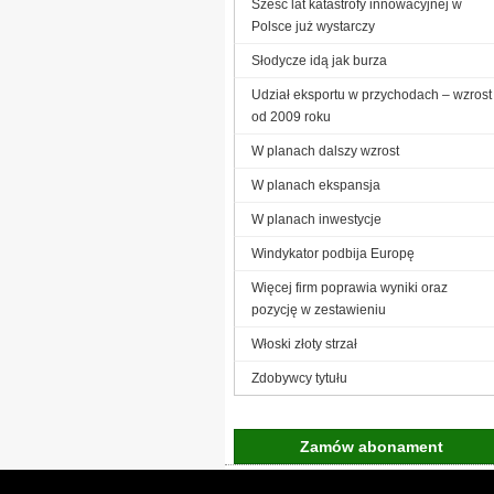
Sześć lat katastrofy innowacyjnej w
Polsce już wystarczy
Słodycze idą jak burza
Udział eksportu w przychodach – wzrost
od 2009 roku
W planach dalszy wzrost
W planach ekspansja
W planach inwestycje
Windykator podbija Europę
Więcej firm poprawia wyniki oraz
pozycję w zestawieniu
Włoski złoty strzał
Zdobywcy tytułu
Zamów abonament
Gremi Media:
O n