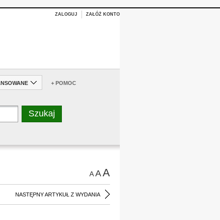
ZALOGUJ
ZAŁÓŻ KONTO
ANSOWANE
+ POMOC
A
A
A
NASTĘPNY ARTYKUŁ Z WYDANIA