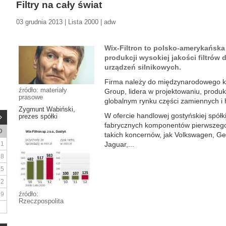
Filtry na cały świat
03 grudnia 2013 | Lista 2000 | adw
Wix-Filtron to polsko-amerykańska 
produkcji wysokiej jakości filtrów 
urządzeń silnikowych.
Firma należy do międzynarodowego ko
źródło: materiały
Group, lidera w projektowaniu, produkc
prasowe
globalnym rynku części zamiennych i 
Zygmunt Wabiński,
W ofercie handlowej gostyńskiej spółki
prezes spółki
fabrycznych komponentów pierwszego
D
takich koncernów, jak Volkswagen, Ge
1
Jaguar,...
8
15
22
źródło:
29
Rzeczpospolita