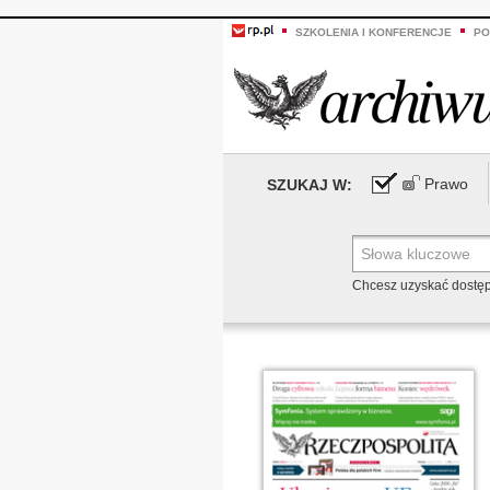
SZKOLENIA I KONFERENCJE
PO
Prawo
SZUKAJ W:
Chcesz uzyskać dostę