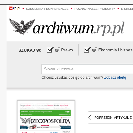
SZKOLENIA I KONFERENCJE
POZNAJ NASZE PRODUKTY
E-SKLE
Prawo
Ekonomia i biznes
SZUKAJ W:
Chcesz uzyskać dostęp do archiwum?
Zobacz ofertę
POPRZEDNI ARTYKUŁ Z