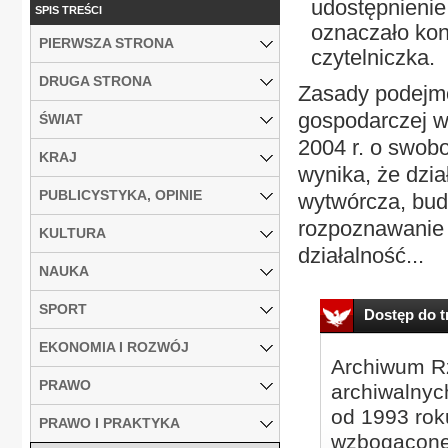
udostępnienie
SPIS TREŚCI
oznaczało kon
PIERWSZA STRONA
czytelniczka.
DRUGA STRONA
Zasady podejmo
gospodarczej w
ŚWIAT
2004 r. o swobo
KRAJ
wynika, że dzia
PUBLICYSTYKA, OPINIE
wytwórcza, bud
rozpoznawanie 
KULTURA
działalność...
NAUKA
SPORT
Dostęp do tr
EKONOMIA I ROZWÓJ
Archiwum Rz
PRAWO
archiwalnyc
od 1993 roku
PRAWO I PRAKTYKA
wzbogacone