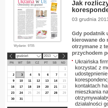
Jak rozlicz
korespond
03 grudnia 201
Gdy podatnik u
kierowane do 
otrzymane z t
Wydanie:
9705
przychodem p
grudzień
2013
«
»
Ukraińska firm
PN
WT
ŚR
CZ
PT
SB
ND
korzystać z m
1
udostępnienie
2
3
4
5
6
7
8
korespondencj
9
10
11
12
13
14
15
kontaktach ha
16
17
18
19
20
21
22
mieszkania na 
23
24
25
26
27
28
29
otrzymywałaby
30
31
działalności 