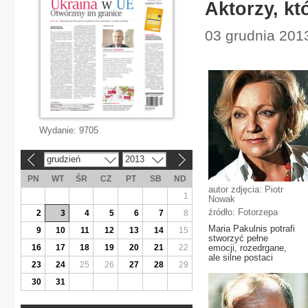
Aktorzy, kt
03 grudnia 2013
Wydanie:
9705
grudzień
2013
«
»
PN
WT
ŚR
CZ
PT
SB
ND
autor zdjęcia: Piotr
1
Nowak
źródło: Fotorzepa
2
3
4
5
6
7
8
Maria Pakulnis potrafi
9
10
11
12
13
14
15
stworzyć pełne
16
17
18
19
20
21
22
emocji, rozedrgane,
ale silne postaci
23
24
25
26
27
28
29
30
31