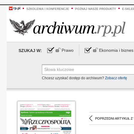
SZKOLENIA I KONFERENCJE
POZNAJ NASZE PRODUKTY
E-SKLE
Prawo
Ekonomia i biznes
SZUKAJ W:
Chcesz uzyskać dostęp do archiwum?
Zobacz ofertę
POPRZEDNI ARTYKUŁ Z