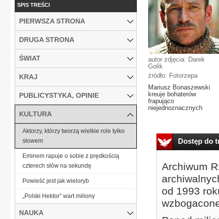
SPIS TREŚCI
PIERWSZA STRONA
DRUGA STRONA
ŚWIAT
autor zdjęcia: Darek
Golik
źródło: Fotorzepa
KRAJ
Mariusz Bonaszewski
kreuje bohaterów
PUBLICYSTYKA, OPINIE
frapująco
niejednoznacznych
KULTURA
Aktorzy, którzy tworzą wielkie role tylko
Dostęp do tr
słowem
Eminem rapuje o sobie z prędkością
Archiwum Rz
czterech słów na sekundę
archiwalnyc
Powieść jest jak wieloryb
od 1993 roku
„Polski Hektor” wart miliony
wzbogacone
NAUKA