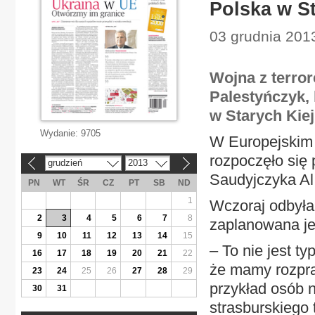
Polska w S
03 grudnia 2013
Wojna z terro
Palestyńczyk, 
w Starych Kie
Wydanie:
9705
W Europejskim 
rozpoczęło się
grudzień
2013
«
»
Saudyjczyka A
PN
WT
ŚR
CZ
PT
SB
ND
1
Wczoraj odbyła 
2
3
4
5
6
7
8
zaplanowana jes
9
10
11
12
13
14
15
– To nie jest ty
16
17
18
19
20
21
22
że mamy rozpra
23
24
25
26
27
28
29
przykład osób 
30
31
strasburskiego 