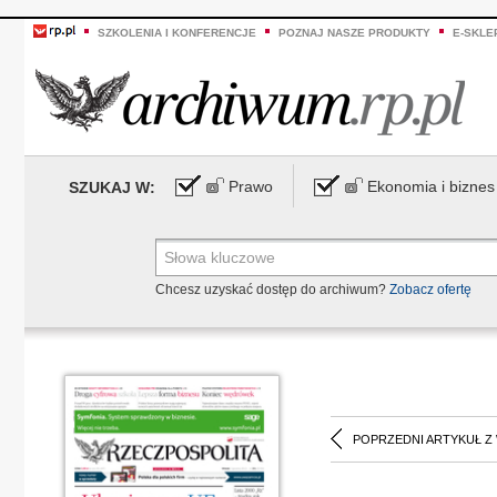
SZKOLENIA I KONFERENCJE
POZNAJ NASZE PRODUKTY
E-SKLE
Prawo
Ekonomia i biznes
SZUKAJ W:
Chcesz uzyskać dostęp do archiwum?
Zobacz ofertę
POPRZEDNI ARTYKUŁ Z