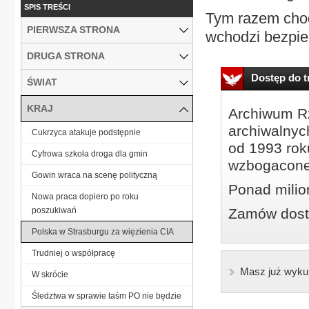
SPIS TREŚCI
Tym razem chodz
PIERWSZA STRONA
wchodzi bezpie
DRUGA STRONA
Dostęp do tr
ŚWIAT
KRAJ
Archiwum Rz
archiwalnyc
Cukrzyca atakuje podstępnie
od 1993 roku
Cyfrowa szkoła droga dla gmin
wzbogacone
Gowin wraca na scenę polityczną
Ponad milio
Nowa praca dopiero po roku
poszukiwań
Zamów dostę
Polska w Strasburgu za więzienia CIA
Trudniej o współpracę
Masz już wyku
W skrócie
Śledztwa w sprawie taśm PO nie będzie