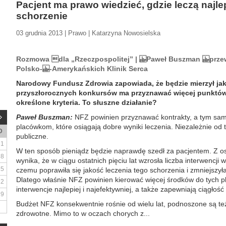
Pacjent ma prawo wiedzieć, gdzie leczą najle
schorzenie
03 grudnia 2013 | Prawo | Katarzyna Nowosielska
Rozmowa dla „Rzeczpospolitej” | Paweł Buszman przew
Polsko- -Amerykańskich Klinik Serca
Narodowy Fundusz Zdrowia zapowiada, że będzie mierzył jak
przyszłorocznych konkursów ma przyznawać więcej punktó
określone kryteria. To słuszne działanie?
Paweł Buszman:
NFZ powinien przyznawać kontrakty, a tym sam
placówkom, które osiągają dobre wyniki leczenia. Niezależnie od 
D
publiczne.
1
W ten sposób pieniądz będzie naprawdę szedł za pacjentem. Z os
8
wynika, że w ciągu ostatnich pięciu lat wzrosła liczba interwencj
15
czemu poprawiła się jakość leczenia tego schorzenia i zmniejszyła
Dlatego właśnie NFZ powinien kierować więcej środków do tych p
22
interwencje najlepiej i najefektywniej, a także zapewniają ciągłość da
29
Budżet NFZ konsekwentnie rośnie od wielu lat, podnoszone są te
zdrowotne. Mimo to w oczach chorych z...