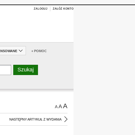
ZALOGUJ
ZAŁÓŻ KONTO
ANSOWANE
+ POMOC
A
A
A
NASTĘPNY ARTYKUŁ Z WYDANIA