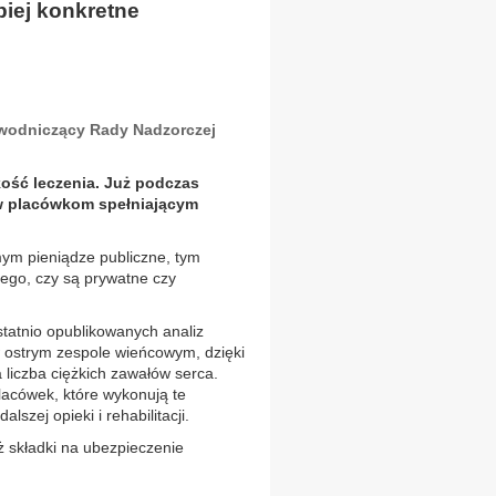
piej konkretne
odniczący Rady Nadzorczej
ość leczenia. Już podczas
w placówkom spełniającym
ym pieniądze publiczne, tym
tego, czy są prywatne czy
tatnio opublikowanych analiz
i w ostrym zespole wieńcowym, dzięki
 liczba ciężkich zawałów serca.
lacówek, które wykonują te
lszej opieki i rehabilitacji.
ż składki na ubezpieczenie