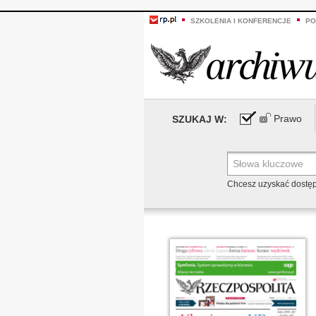
SZKOLENIA I KONFERENCJE
PO
Prawo
SZUKAJ W:
Chcesz uzyskać dostę