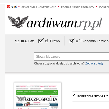
SZKOLENIA I KONFERENCJE
POZNAJ NASZE PRODUKTY
E-SKLE
Prawo
Ekonomia i biznes
SZUKAJ W:
Chcesz uzyskać dostęp do archiwum?
Zobacz ofertę
POPRZEDNI ARTYKUŁ Z