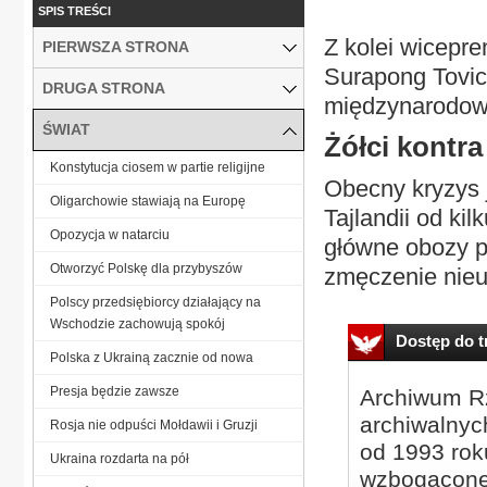
SPIS TREŚCI
Z kolei wicepre
PIERWSZA STRONA
Surapong Tovic
DRUGA STRONA
międzynarodową
ŚWIAT
Żółci kontr
Konstytucja ciosem w partie religijne
Obecny kryzys 
Oligarchowie stawiają na Europę
Tajlandii od ki
Opozycja w natarciu
główne obozy p
Otworzyć Polskę dla przybyszów
zmęczenie nieu
Polscy przedsiębiorcy działający na
Wschodzie zachowują spokój
Dostęp do tr
Polska z Ukrainą zacznie od nowa
Presja będzie zawsze
Archiwum Rz
archiwalnyc
Rosja nie odpuści Mołdawii i Gruzji
od 1993 roku
Ukraina rozdarta na pół
wzbogacone