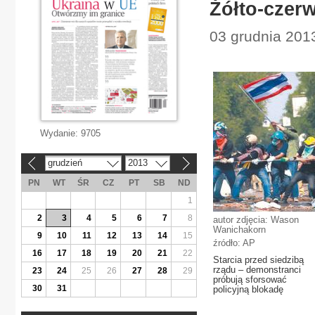
Żółto-czer
03 grudnia 2013
Wydanie:
9705
grudzień
2013
«
»
PN
WT
ŚR
CZ
PT
SB
ND
1
2
3
4
5
6
7
8
autor zdjęcia: Wason
Wanichakorn
9
10
11
12
13
14
15
źródło: AP
16
17
18
19
20
21
22
Starcia przed siedzibą
rządu – demonstranci
23
24
25
26
27
28
29
próbują sforsować
30
31
policyjną blokadę