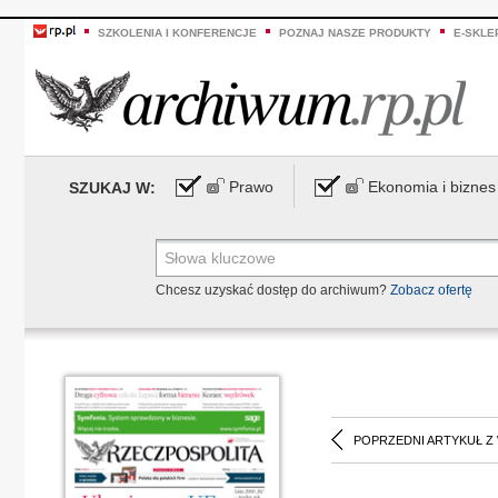
SZKOLENIA I KONFERENCJE
POZNAJ NASZE PRODUKTY
E-SKLE
Prawo
Ekonomia i biznes
SZUKAJ W:
Chcesz uzyskać dostęp do archiwum?
Zobacz ofertę
POPRZEDNI ARTYKUŁ Z