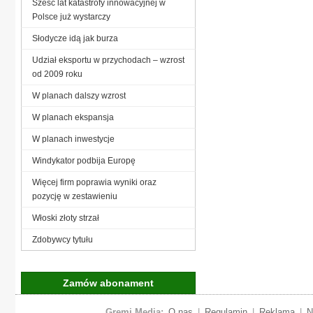
Sześć lat katastrofy innowacyjnej w
Polsce już wystarczy
Słodycze idą jak burza
Udział eksportu w przychodach – wzrost
od 2009 roku
W planach dalszy wzrost
W planach ekspansja
W planach inwestycje
Windykator podbija Europę
Więcej firm poprawia wyniki oraz
pozycję w zestawieniu
Włoski złoty strzał
Zdobywcy tytułu
Zamów abonament
Gremi Media:
O nas
|
Regulamin
|
Reklama
|
N