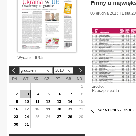
Firmy o najwięk
03 grudnia 2013 | Lista 2
Wydanie:
9705
grudzień
2013
«
»
PN
WT
ŚR
CZ
PT
SB
ND
źródło:
1
Rzeczpospolita
2
3
4
5
6
7
8
9
10
11
12
13
14
15
16
17
18
19
20
21
22
POPRZEDNI ARTYKUŁ Z
23
24
25
26
27
28
29
30
31