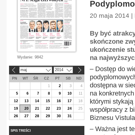
Podyplomow
20 maja 2014 | 
By być atrakcy
skończone zwy
ukończenie st
na najwyższyc
Wydanie:
9842
– Dostęp do wi
maj
2014
«
»
podyplomowych 
PN
WT
ŚR
CZ
PT
SB
ND
dostępna w siec
1
2
3
4
na konkretnych
5
6
7
8
9
10
11
którymi stykają
12
13
14
15
16
17
18
współpracy z b
19
20
21
22
23
24
25
26
27
28
29
30
31
Biznesu Vistul
– Ważna jest t
SPIS TREŚCI