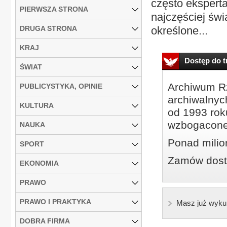
często ekspert
PIERWSZA STRONA
najczęściej św
DRUGA STRONA
określone...
KRAJ
Dostęp do tr
ŚWIAT
Archiwum Rz
PUBLICYSTYKA, OPINIE
archiwalnyc
KULTURA
od 1993 roku
wzbogacone
NAUKA
Ponad milio
SPORT
Zamów dostę
EKONOMIA
PRAWO
PRAWO I PRAKTYKA
Masz już wyku
DOBRA FIRMA