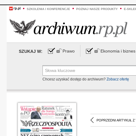
SZKOLENIA I KONFERENCJE
POZNAJ NASZE PRODUKTY
E-SKLE
Prawo
Ekonomia i biznes
SZUKAJ W:
Chcesz uzyskać dostęp do archiwum?
Zobacz ofertę
POPRZEDNI ARTYKUŁ Z