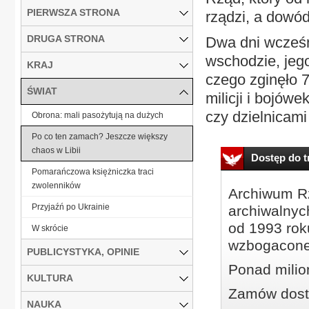
PIERWSZA STRONA
rządzi, a dowód
DRUGA STRONA
Dwa dni wcześn
wschodzie, jego
KRAJ
czego zginęło 7
ŚWIAT
milicji i bojów
czy dzielnicami
Obrona: mali pasożytują na dużych
Po co ten zamach? Jeszcze większy
chaos w Libii
Dostęp do tr
Pomarańczowa księżniczka traci
zwolenników
Archiwum Rz
Przyjaźń po Ukrainie
archiwalnyc
od 1993 roku
W skrócie
wzbogacone
PUBLICYSTYKA, OPINIE
Ponad milio
KULTURA
Zamów dostę
NAUKA