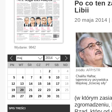
Po co ten 
Libii
20 maja 2014 | 
Wydanie:
9842
maj
2014
«
»
PN
WT
ŚR
CZ
PT
SB
ND
źródło: AFP/STR
1
2
3
4
Chalifa Haftar,
5
6
7
8
9
10
11
tajemniczy przywódca
libijskiej „trzeciej siły”
12
13
14
15
16
17
18
19
20
21
22
23
24
25
26
27
28
29
30
31
(w którym zasi
zgromadzeniu, 
SPIS TREŚCI
Rząd, który od 