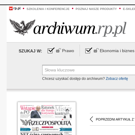
SZKOLENIA I KONFERENCJE
POZNAJ NASZE PRODUKTY
E-SKLE
Prawo
Ekonomia i biznes
SZUKAJ W:
Chcesz uzyskać dostęp do archiwum?
Zobacz ofertę
POPRZEDNI ARTYKUŁ Z