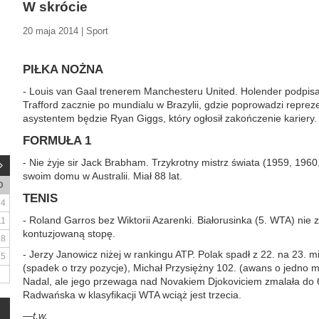
W skrócie
20 maja 2014 | Sport
PIŁKA NOŻNA
- Louis van Gaal trenerem Manchesteru United. Holender podpisał 
Trafford zacznie po mundialu w Brazylii, gdzie poprowadzi reprez
asystentem będzie Ryan Giggs, który ogłosił zakończenie kariery.
FORMUŁA 1
- Nie żyje sir Jack Brabham. Trzykrotny mistrz świata (1959, 196
swoim domu w Australii. Miał 88 lat.
D
TENIS
4
- Roland Garros bez Wiktorii Azarenki. Białorusinka (5. WTA) nie 
11
kontuzjowaną stopę.
18
- Jerzy Janowicz niżej w rankingu ATP. Polak spadł z 22. na 23. m
25
(spadek o trzy pozycje), Michał Przysiężny 102. (awans o jedno m
Nadal, ale jego przewaga nad Novakiem Djokoviciem zmalała do 
Radwańska w klasyfikacji WTA wciąż jest trzecia.
—t.w.