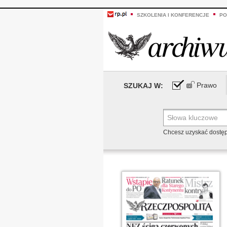
SZKOLENIA I KONFERENCJE
PO
Prawo
SZUKAJ W:
Chcesz uzyskać dostę