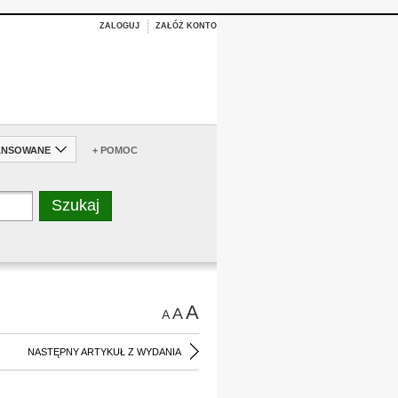
ZALOGUJ
ZAŁÓŻ KONTO
ANSOWANE
+ POMOC
A
A
A
NASTĘPNY ARTYKUŁ Z WYDANIA