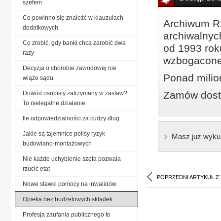
szefem
Co powinno się znaleźć w klauzulach
Archiwum Rz
dodatkowych
archiwalnyc
Co zrobić, gdy banki chcą zarobić dwa
od 1993 roku
razy
wzbogacone
Decyzja o chorobie zawodowej nie
Ponad milio
wiąże sądu
Zamów dostę
Dowód osobisty zatrzymany w zastaw?
To nielegalne działanie
Ile odpowiedzialności za cudzy dług
Jakie są tajemnice polisy ryzyk
Masz już wyku
budowlano-montażowych
Nie każde uchybienie szefa pozwala
rzucić etat
POPRZEDNI ARTYKUŁ Z
Nowe stawki pomocy na inwalidów
Opieka bez budżetowych składek
Profesja zaufania publicznego to