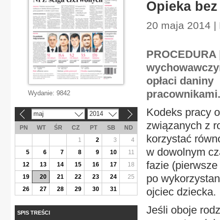
Opieka bez
20 maja 2014 |
PROCEDURA | M
wychowawczym
opłaci daniny
pracownikami
Wydanie:
9842
Kodeks pracy o
maj
2014
«
»
związanych z r
PN
WT
ŚR
CZ
PT
SB
ND
korzystać równo
1
2
3
4
w dowolnym cza
5
6
7
8
9
10
11
fazie (pierwsze
12
13
14
15
16
17
18
po wykorzystani
19
20
21
22
23
24
25
26
27
28
29
30
31
ojciec dziecka.
Jeśli oboje ro
SPIS TREŚCI