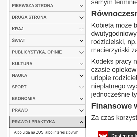
samym terminie 
PIERWSZA STRONA
Równoczesn
DRUGA STRONA
Kobieta może b
KRAJ
dwutygodniowym
ŚWIAT
rodzicielski, n
macierzyński z
PUBLICYSTYKA, OPINIE
Kodeks pracy n
KULTURA
czasie opiekow
NAUKA
urlopie rodzici
niepłatnego wy
SPORT
jednocześnie ty
EKONOMIA
Finansowe 
PRAWO
Za czas korzyst
PRAWO I PRAKTYKA
Albo ulga na ZUS, albo interes z byłym
Dostęp do tr