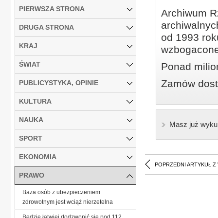
PIERWSZA STRONA
Archiwum Rz
archiwalnyc
DRUGA STRONA
od 1993 roku
KRAJ
wzbogacone
ŚWIAT
Ponad milio
Zamów dostę
PUBLICYSTYKA, OPINIE
KULTURA
NAUKA
Masz już wyku
SPORT
EKONOMIA
POPRZEDNI ARTYKUŁ Z
PRAWO
Baza osób z ubezpieczeniem
zdrowotnym jest wciąż nierzetelna
Będzie łatwiej dodzwonić się pod 112