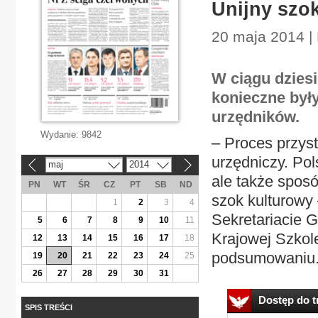
Unijny szo
20 maja 2014 |
W ciągu dziesi
konieczne były
urzędników.
Wydanie:
9842
– Proces przyst
urzędniczy. Pol
maj
2014
«
»
ale także sposó
PN
WT
ŚR
CZ
PT
SB
ND
szok kulturowy 
1
2
3
4
Sekretariacie 
5
6
7
8
9
10
11
Krajowej Szkole
12
13
14
15
16
17
18
podsumowaniu.
19
20
21
22
23
24
25
26
27
28
29
30
31
Dostęp do tr
SPIS TREŚCI