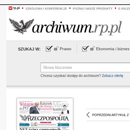
SZKOLENIA I KONFERENCJE
POZNAJ NASZE PRODUKTY
E-SKLE
Prawo
Ekonomia i biznes
SZUKAJ W:
Chcesz uzyskać dostęp do archiwum?
Zobacz ofertę
POPRZEDNI ARTYKUŁ Z