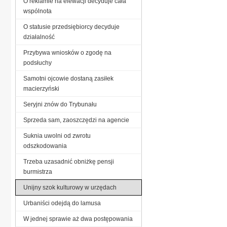
O reklamie na elewacji decyduje cała
wspólnota
O statusie przedsiębiorcy decyduje
działalność
Przybywa wniosków o zgodę na
podsłuchy
Samotni ojcowie dostaną zasiłek
macierzyński
Seryjni znów do Trybunału
Sprzeda sam, zaoszczędzi na agencie
Suknia uwolni od zwrotu
odszkodowania
Trzeba uzasadnić obniżkę pensji
burmistrza
Unijny szok kulturowy w urzędach
Urbaniści odejdą do lamusa
W jednej sprawie aż dwa postępowania