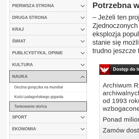
Potrzebna w
PIERWSZA STRONA
– Jeżeli ten pr
DRUGA STRONA
Zjednoczonych 
KRAJ
eksplozja popu
ŚWIAT
stanie się możl
trudno jeszcze 
PUBLICYSTYKA, OPINIE
KULTURA
Dostęp do tr
NAUKA
Archiwum Rz
Groźna gorączka na mundial
archiwalnyc
Kości patagońskiego giganta
od 1993 roku
Tankowanie słońca
wzbogacone
SPORT
Ponad milio
EKONOMIA
Zamów dostę