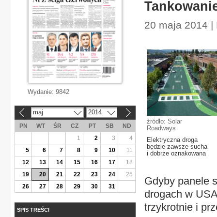
Tankowanie
20 maja 2014 | 
Wydanie:
9842
maj
2014
«
»
źródło: Solar
PN
WT
ŚR
CZ
PT
SB
ND
Roadways
1
2
3
4
Elektryczna droga
będzie zawsze sucha
5
6
7
8
9
10
11
i dobrze oznakowana
12
13
14
15
16
17
18
19
20
21
22
23
24
25
Gdyby panele s
26
27
28
29
30
31
drogach w USA,
trzykrotnie i p
SPIS TREŚCI