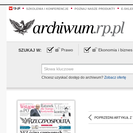
SZKOLENIA I KONFERENCJE
POZNAJ NASZE PRODUKTY
E-SKLE
Prawo
Ekonomia i biznes
SZUKAJ W:
Chcesz uzyskać dostęp do archiwum?
Zobacz ofertę
POPRZEDNI ARTYKUŁ Z